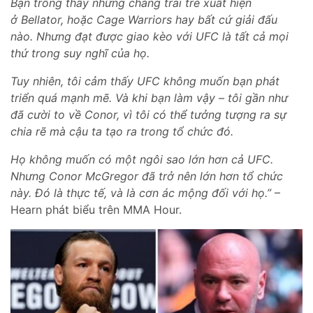
Bạn trông thấy những chàng trai trẻ xuất hiện
ở Bellator, hoặc Cage Warriors hay bất cứ giải đấu
nào. Nhưng đạt được giao kèo với UFC là tất cả mọi
thứ trong suy nghĩ của họ.
Tuy nhiên, tôi cảm thấy UFC không muốn bạn phát
triển quá mạnh mẽ. Và khi bạn làm vậy – tôi gần như
đã cười to về Conor, vì tôi có thể tưởng tượng ra sự
chia rẽ mà cậu ta tạo ra trong tổ chức đó.
Họ không muốn có một ngôi sao lớn hơn cả UFC.
Nhưng Conor McGregor đã trở nên lớn hơn tổ chức
này. Đó là thực tế, và là cơn ác mộng đối với họ.”
–
Hearn phát biểu trên MMA Hour.