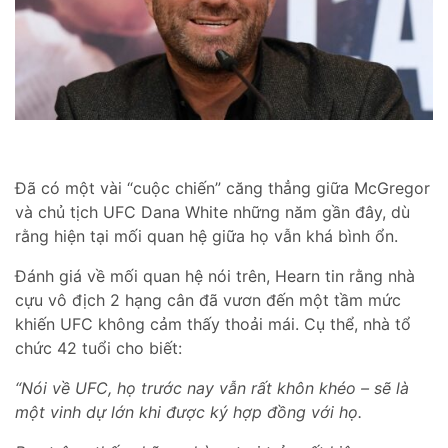
Đã có một vài “cuộc chiến” căng thẳng giữa McGregor
và chủ tịch UFC Dana White những năm gần đây, dù
rằng hiện tại mối quan hệ giữa họ vẫn khá bình ổn.
Đánh giá về mối quan hệ nói trên, Hearn tin rằng nhà
cựu vô địch 2 hạng cân đã vươn đến một tầm mức
khiến UFC không cảm thấy thoải mái. Cụ thể, nhà tổ
chức 42 tuổi cho biết:
“Nói về UFC, họ trước nay vẫn rất khôn khéo – sẽ là
một vinh dự lớn khi được ký hợp đồng với họ.