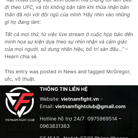
đi theo UFC, và tôi không bận tâm khi thừa nhận bản
thân đã nói với đội ngũ của mình ‘Hãy nhìn vào những
gì họ đang làm’.
Tất cả mọi thứ, từ việc live stream ở cuộc họp báo đến
minh họa sự kiện dựa theo sự nhìn nhận và cảm giác
của mọi người, sử dụng nhãn hiệu, bố trí sàn đấu…”
–
Hearn chia sẻ.
This entry was posted in
News
and tagged
McGregor
,
ufc
,
võ thuật
.
THÔNG TIN LIÊN HỆ
Website:
vietnamfight.vn
-
Email:
vietnamfightclub@gmail.com
Hotline hỗ trợ 24/7
0975969514 –
0963831363