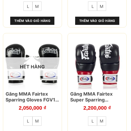
nhiều
nhiều
L
M
L
M
biến
biến
thể.
thể.
Các
Các
THÊM VÀO GIỎ HÀNG
THÊM VÀO GIỎ HÀNG
tùy
tùy
chọn
chọn
có
có
thể
thể
được
được
chọn
chọn
trên
trên
trang
trang
HẾT HÀNG
sản
sản
phẩm
phẩm
Sản
Sản
Găng MMA Fairtex
Găng MMA Fairtex
phẩm
phẩm
Sparring Gloves FGV15
Super Sparring
này
này
Black
Grappling Gloves
2,050,000
₫
2,200,000
₫
có
có
FGV18
nhiều
nhiều
L
M
L
M
biến
biến
thể.
thể.