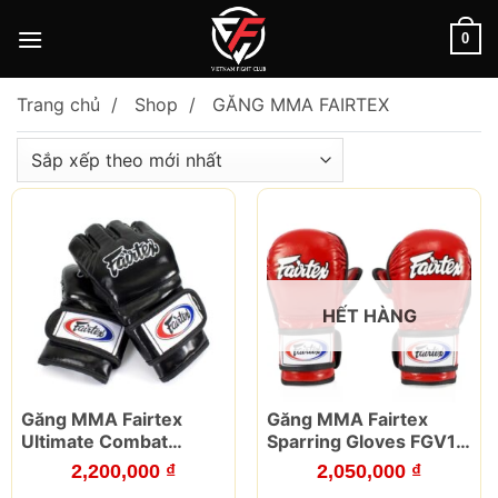
Skip
to
0
content
Trang chủ
Shop
GĂNG MMA FAIRTEX
HẾT HÀNG
Sản
Sản
Găng MMA Fairtex
Găng MMA Fairtex
phẩm
phẩm
Ultimate Combat
Sparring Gloves FGV15
này
này
Gloves FGV12
Red
2,200,000
₫
2,050,000
₫
có
có