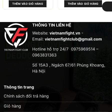
Các
Các
THÊM VÀO GIỎ HÀNG
THÊM VÀO GIỎ HÀNG
tùy
tùy
chọn
chọn
LỌC
có
có
thể
thể
THÔNG TIN LIÊN HỆ
được
được
chọn
chọn
Website:
vietnamfight.vn
-
trên
trên
Email:
vietnamfightclub@gmail.com
trang
trang
sản
sản
Hotline hỗ trợ 24/7
0975969514 –
phẩm
phẩm
0963831363
Số 15A3 , Ngách 67/61 Phùng Khoang,
Hà Nội
Thông tin trang
Chính sách đổi trả hàng
Giỏ hàng