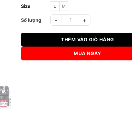
Size
L
M
Găng MMA Fairtex Super Sparring Grappling Gloves F
THÊM VÀO GIỎ HÀNG
MUA NGAY