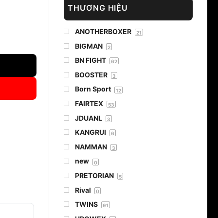
THƯƠNG HIỆU
ANOTHERBOXER
21
GV18 số lượng
BIGMAN
2
BN FIGHT
62
BOOSTER
3
Born Sport
12
FAIRTEX
53
JDUANL
3
KANGRUI
6
NAMMAN
3
new
0
PRETORIAN
5
Rival
0
TWINS
91