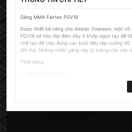
Găng MMA Fairtex FGV18
Được thiết kế riêng cho Alistair Overeem, một võ
FGV18 sở hữu lớp đệm dày ở khớp ngón tay để tối
chế tạo để chịu đựng các buổi đấu tập cường độ
đối thủ. Những chiếc găng này lý tưởng cho các 
Tính năng:
Làm từ microfiber
Vùng khớp ngón tay có đệm tăng cường để bảo
Thiết kế ôm sát cho cảm giác vừa vặn, chắc c