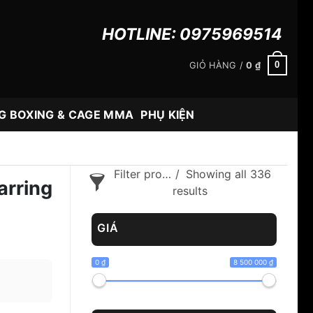
HOTLINE:
0975969514
0
GIỎ HÀNG /
0
₫
G BOXING & CAGE MMA
PHỤ KIỆN
Filter products
Showing all 336
arring
results
GIÁ
0 ₫
8 500 000 ₫