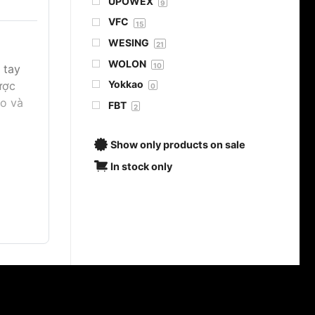
UPOWEX
9
VFC
15
WESING
21
WOLON
10
 tay
Yokkao
ược
0
eo và
FBT
2
Show only products on sale
In stock only