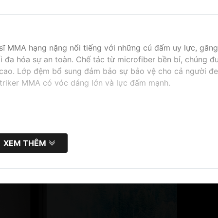
 sĩ MMA hạng nặng nổi tiếng với những cú đấm uy lực, găng
 đa hóa sự an toàn. Chế tác từ microfiber bền bỉ, chúng đ
 cao. Lớp đệm bổ sung đảm bảo sự bảo vệ cho cả người đ
striker MMA có vóc dáng lớn và lực đấm mạnh.
 vệ tối đa
XEM THÊM
hắn