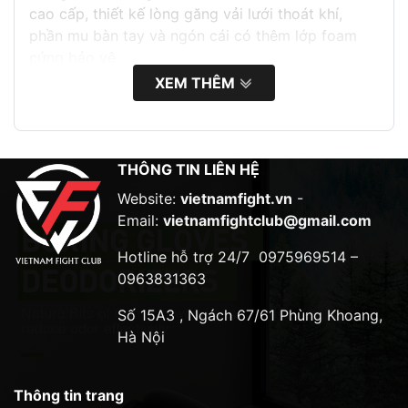
cao cấp, thiết kế lòng găng vải lưới thoát khí,
phần mu bàn tay và ngón cái có thêm lớp foam
cứng bảo vệ.
XEM THÊM
Găng MMA Kickboxing Boxing Wolon là sản phẩm
được thiết kế dành cho các môn võ đối kháng như
MMA, Kickboxing, Boxing,… Găng có thiết kế vừa
vặn, ôm sát bàn tay giúp bảo vệ tốt cho khớp
THÔNG TIN LIÊN HỆ
xương và cổ tay.
Website:
vietnamfight.vn
-
Chất liệu
Email:
vietnamfightclub@gmail.com
Găng được làm từ chất liệu da PU cao cấp, bền bỉ
Hotline hỗ trợ 24/7
0975969514 –
và có độ đàn hồi tốt. Lòng găng được lót bằng vải
0963831363
lưới giúp thoáng khí và thấm hút mồ hôi tốt.
Số 15A3 , Ngách 67/61 Phùng Khoang,
Thiết kế
Hà Nội
Găng có thiết kế ôm sát bàn tay, giúp bảo vệ tốt
cho khớp xương và cổ tay. Phần mu bàn tay và
Thông tin trang