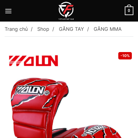
Skip
to
0
content
Trang chủ
Shop
GĂNG TAY
GĂNG MMA
-10%