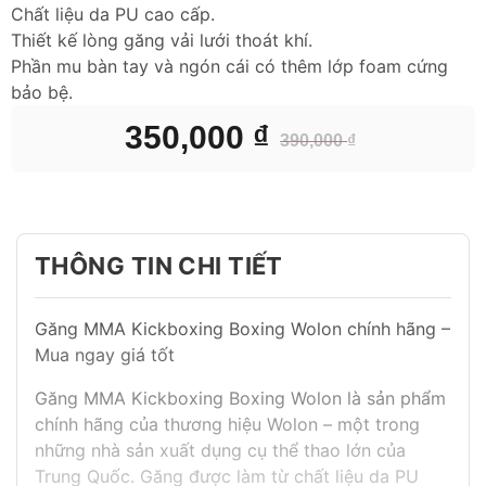
Chất liệu da PU cao cấp.
Thiết kế lòng găng vải lưới thoát khí.
Phần mu bàn tay và ngón cái có thêm lớp foam cứng
bảo bệ.
350,000
₫
390,000
₫
Giá
Giá
gốc
hiện
là:
tại
390,000 ₫.
là:
350,000 ₫.
THÔNG TIN CHI TIẾT
Găng MMA Kickboxing Boxing Wolon chính hãng –
Mua ngay giá tốt
Găng MMA Kickboxing Boxing Wolon là sản phẩm
chính hãng của thương hiệu Wolon – một trong
những nhà sản xuất dụng cụ thể thao lớn của
Trung Quốc. Găng được làm từ chất liệu da PU