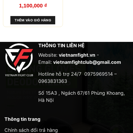
1,100,000
₫
THÊM VÀO GIỎ HÀNG
THÔNG TIN LIÊN HỆ
Website:
vietnamfight.vn
-
Email:
vietnamfightclub@gmail.com
Hotline hỗ trợ 24/7
0975969514 –
0963831363
Số 15A3 , Ngách 67/61 Phùng Khoang,
Hà Nội
Thông tin trang
Chính sách đổi trả hàng