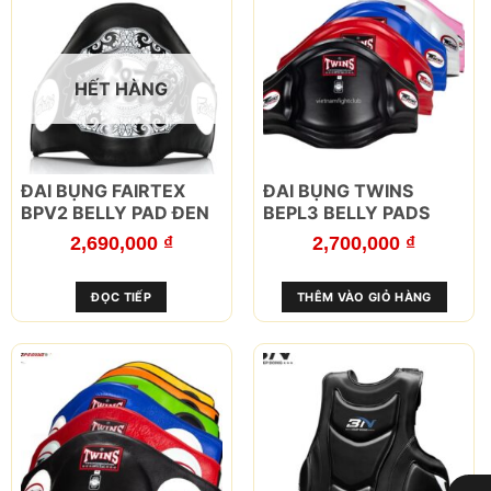
HẾT HÀNG
ĐAI BỤNG FAIRTEX
ĐAI BỤNG TWINS
BPV2 BELLY PAD ĐEN
BEPL3 BELLY PADS
2,690,000
₫
2,700,000
₫
ĐỌC TIẾP
THÊM VÀO GIỎ HÀNG