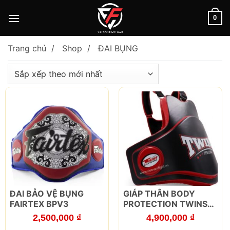
Skip
to
0
content
Trang chủ
Shop
ĐAI BỤNG
ĐAI BẢO VỆ BỤNG
GIÁP THÂN BODY
FAIRTEX BPV3
PROTECTION TWINS
BOPL6
2,500,000
₫
4,900,000
₫