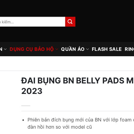
N
DỤNG CỤ BẢO HỘ
QUẦN ÁO
FLASH SALE
RIN
ĐAI BỤNG BN BELLY PADS 
2023
Phiên bản đích bụng mới của BN với lớp foam 
đàn hồi hơn so với model cũ