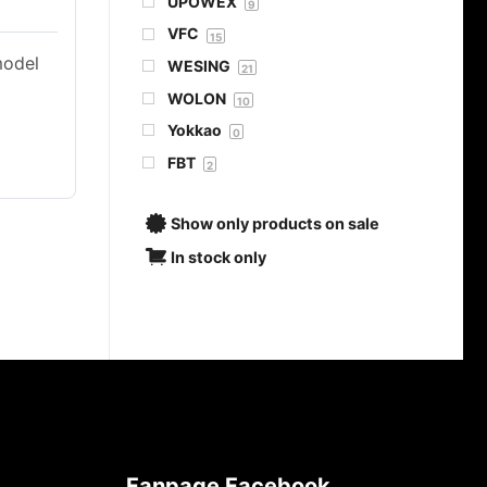
UPOWEX
9
VFC
15
model
WESING
21
WOLON
10
Yokkao
0
FBT
2
Show only products on sale
In stock only
Fanpage Facebook