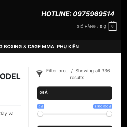
HOTLINE:
0975969514
0
GIỎ HÀNG /
0
₫
G BOXING & CAGE MMA
PHỤ KIỆN
Filter products
Showing all 336
MODEL
results
GIÁ
0 ₫
8 500 000 ₫
dày và