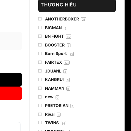
THƯƠNG HIỆU
ANOTHERBOXER
21
BIGMAN
2
BN FIGHT
62
BOOSTER
3
Born Sport
12
FAIRTEX
53
JDUANL
3
KANGRUI
6
NAMMAN
3
new
0
PRETORIAN
5
Rival
0
TWINS
91