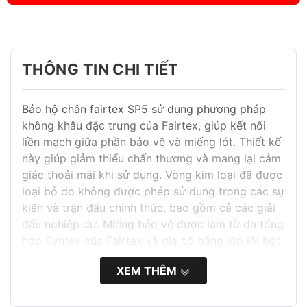
THÔNG TIN CHI TIẾT
Bảo hộ chân fairtex SP5 sử dụng phương pháp
không khâu đặc trưng của Fairtex, giúp kết nối
liền mạch giữa phần bảo vệ và miếng lót. Thiết kế
này giúp giảm thiểu chấn thương và mang lại cảm
giác thoải mái khi sử dụng. Vòng kim loại đã được
loại bỏ do không được phép sử dụng trong các sự
kiện và trận đấu chính thức, bao gồm cả các giải
đấu nghiệp dư. Miếng bảo vệ được làm từ da tổng
hợp Syntex của Fairtex và gia cố bằng lớp lõi bọt
xốp mật độ cao hai lớp. Thiết kế ôm sát theo hình
XEM THÊM
dáng ống chân, mang lại cảm giác tự nhiên và
thoải mái trong khi vẫn đảm bảo bảo vệ tối đa.