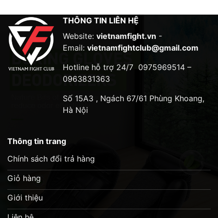
Đặc điểm nổi bật:
THÔNG TIN LIÊN HỆ
Da tổng hợp Syntex của Fairtex
Website:
vietnamfight.vn
-
Phương pháp không khâu của Fairtex
Email:
vietnamfightclub@gmail.com
Lõi bọt xốp mật độ cao được gia cố
Hotline hỗ trợ 24/7
0975969514 –
0963831363
Bảo vệ tối đa khi tập luyện
Số 15A3 , Ngách 67/61 Phùng Khoang,
Hà Nội
Thông tin trang
Chính sách đổi trả hàng
Giỏ hàng
Giới thiệu
Liên hệ