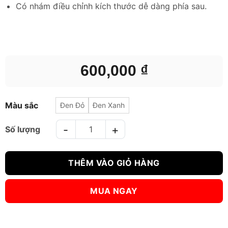
Có nhám điều chỉnh kích thước dễ dàng phía sau.
600,000
₫
Màu sắc
Đen Đỏ
Đen Xanh
BẢO HỘ ĐẦU HEADGUARD BN C01 số lượng
THÊM VÀO GIỎ HÀNG
MUA NGAY