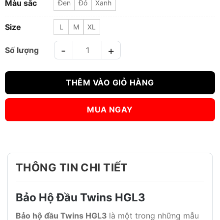
Màu sắc
Đen
Đỏ
Xanh
Size
L
M
XL
BẢO HỘ ĐẦU TWINS HGL3 HEADGUARD số lượng
THÊM VÀO GIỎ HÀNG
MUA NGAY
THÔNG TIN CHI TIẾT
Bảo Hộ Đầu Twins HGL3
Bảo hộ đầu Twins HGL3
là một trong những mẫu