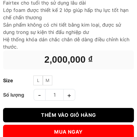
Fairtex cho tuổi thọ sử dụng lâu dài
Lớp foam được thiết kế 2 lớp giúp hấp thụ lực tốt hạn
chế chấn thương
Sản phẩm không có chi tiết bằng kim loại, được sử
dụng trong sự kiện thi đấu nghiệp dư
Hệ thống khóa dán chắc chắn dễ dàng điều chỉnh kích
thước.
2,000,000
₫
Size
L
M
BẢO HỘ CHÂN FAIRTEX SHIN GUARD SP5 ĐEN số lượng
THÊM VÀO GIỎ HÀNG
MUA NGAY