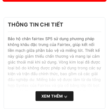
THÔNG TIN CHI TIẾT
Bảo hộ chân fairtex SP5 sử dụng phương pháp
không khâu đặc trưng của Fairtex, giúp kết nối
liền mạch giữa phần bảo vệ và miếng lót. Thiết kế
này giúp giảm thiểu chấn thương và mang lại cảm
giác thoải mái khi sử dụng. Vòng kim loại đã được
loại bỏ do không được phép sử dụng trong các sự
kiện và trận đấu chính thức, bao gồm cả các giải
đấu nghiệp dư. Miếng bảo vệ được làm từ da tổng
hợp Syntex của Fairtex và gia cố bằng lớp lõi bọt
xốp mật độ cao hai lớp. Thiết kế ôm sát theo hình
XEM THÊM
dáng ống chân, mang lại cảm giác tự nhiên và
thoải mái trong khi vẫn đảm bảo bảo vệ tối đa.