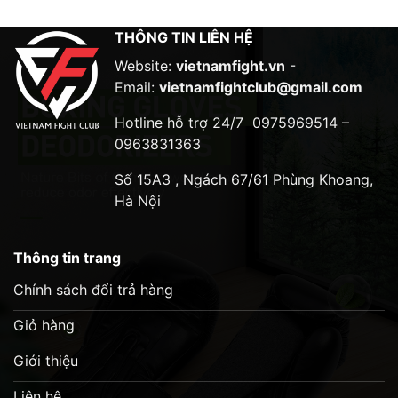
Đặc điểm nổi bật:
THÔNG TIN LIÊN HỆ
Da tổng hợp Syntex của Fairtex
Website:
vietnamfight.vn
-
Phương pháp không khâu của Fairtex
Email:
vietnamfightclub@gmail.com
Lõi bọt xốp mật độ cao được gia cố
Hotline hỗ trợ 24/7
0975969514 –
0963831363
Bảo vệ tối đa khi tập luyện
Số 15A3 , Ngách 67/61 Phùng Khoang,
Hà Nội
Thông tin trang
Chính sách đổi trả hàng
Giỏ hàng
Giới thiệu
Liên hệ