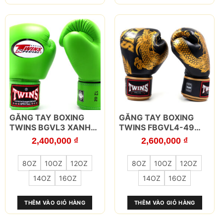
có
có
thể
thể
được
được
chọn
chọn
trên
trên
trang
trang
sản
sản
phẩm
phẩm
Sản
Sản
GĂNG TAY BOXING
GĂNG TAY BOXING
phẩm
phẩm
TWINS BGVL3 XANH
TWINS FBGVL4-49
này
này
LÁ
ĐEN VÀNG
2,400,000
₫
2,600,000
₫
có
có
nhiều
nhiều
8OZ
10OZ
12OZ
8OZ
10OZ
12OZ
biến
biến
thể.
thể.
14OZ
16OZ
14OZ
16OZ
Các
Các
tùy
tùy
THÊM VÀO GIỎ HÀNG
THÊM VÀO GIỎ HÀNG
chọn
chọn
có
có