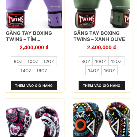
phẩm
phẩm
Sản
Sản
GĂNG TAY BOXING
GĂNG TAY BOXING
phẩm
phẩm
TWINS – TÍM
TWINS – XANH OLIVE
này
này
LAVENDER
2,400,000
₫
2,400,000
₫
có
có
nhiều
nhiều
8OZ
10OZ
12OZ
8OZ
10OZ
12OZ
biến
biến
thể.
thể.
14OZ
16OZ
14OZ
16OZ
Các
Các
tùy
tùy
THÊM VÀO GIỎ HÀNG
THÊM VÀO GIỎ HÀNG
chọn
chọn
có
có
thể
thể
được
được
chọn
chọn
trên
trên
trang
trang
sản
sản
phẩm
phẩm