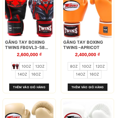
trên
trên
trang
trang
sản
sản
phẩm
phẩm
Sản
Sản
GĂNG TAY BOXING
GĂNG TAY BOXING
phẩm
phẩm
TWINS FBGVL3-58
TWINS –APRICOT
này
này
KABUKI
2,600,000
₫
2,400,000
₫
có
có
nhiều
nhiều
10OZ
12OZ
8OZ
10OZ
12OZ
biến
biến
thể.
thể.
14OZ
16OZ
14OZ
16OZ
Các
Các
tùy
tùy
THÊM VÀO GIỎ HÀNG
THÊM VÀO GIỎ HÀNG
chọn
chọn
có
có
thể
thể
được
được
chọn
chọn
trên
trên