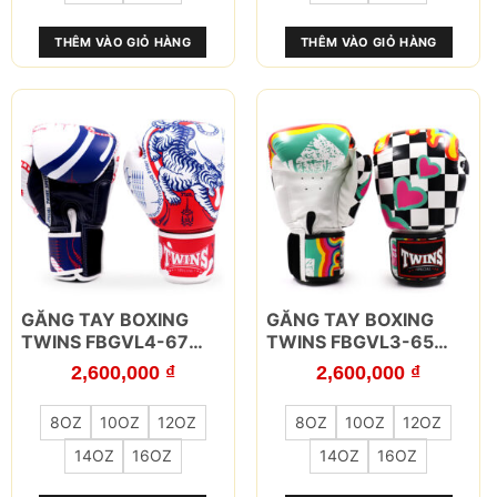
Các
Các
tùy
tùy
THÊM VÀO GIỎ HÀNG
THÊM VÀO GIỎ HÀNG
chọn
chọn
có
có
thể
thể
được
được
chọn
chọn
trên
trên
trang
trang
sản
sản
phẩm
phẩm
Sản
Sản
GĂNG TAY BOXING
GĂNG TAY BOXING
phẩm
phẩm
TWINS FBGVL4-67
TWINS FBGVL3-65
này
này
YANT
CHESS
2,600,000
₫
2,600,000
₫
có
có
nhiều
nhiều
8OZ
10OZ
12OZ
8OZ
10OZ
12OZ
biến
biến
thể.
thể.
14OZ
16OZ
14OZ
16OZ
Các
Các
tùy
tùy