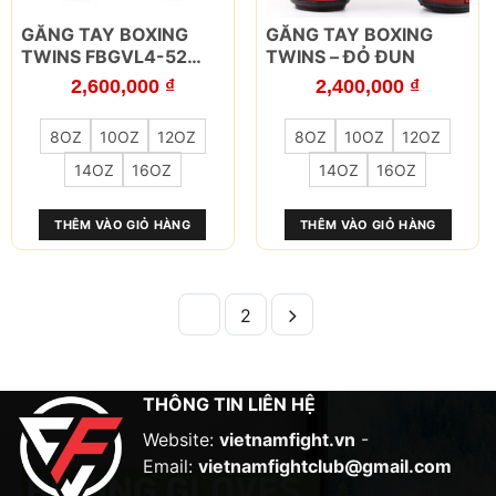
Sản
Sản
GĂNG TAY BOXING
GĂNG TAY BOXING
phẩm
phẩm
TWINS FBGVL4-52
TWINS – ĐỎ ĐUN
này
này
NAGAS SILVER/BLACK
2,600,000
₫
2,400,000
₫
có
có
nhiều
nhiều
8OZ
10OZ
12OZ
8OZ
10OZ
12OZ
biến
biến
thể.
thể.
14OZ
16OZ
14OZ
16OZ
Các
Các
tùy
tùy
THÊM VÀO GIỎ HÀNG
THÊM VÀO GIỎ HÀNG
chọn
chọn
có
có
thể
thể
được
được
1
2
chọn
chọn
trên
trên
trang
trang
sản
sản
THÔNG TIN LIÊN HỆ
phẩm
phẩm
Website:
vietnamfight.vn
-
Email:
vietnamfightclub@gmail.com