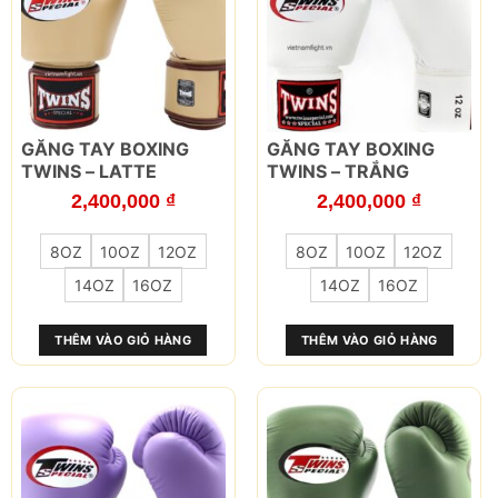
trang
trang
sản
sản
phẩm
phẩm
Sản
Sản
GĂNG TAY BOXING
GĂNG TAY BOXING
phẩm
phẩm
TWINS – LATTE
TWINS – TRẮNG
này
này
2,400,000
₫
2,400,000
₫
có
có
nhiều
nhiều
8OZ
10OZ
12OZ
8OZ
10OZ
12OZ
biến
biến
thể.
thể.
14OZ
16OZ
14OZ
16OZ
Các
Các
tùy
tùy
THÊM VÀO GIỎ HÀNG
THÊM VÀO GIỎ HÀNG
chọn
chọn
có
có
thể
thể
được
được
chọn
chọn
trên
trên
trang
trang
sản
sản