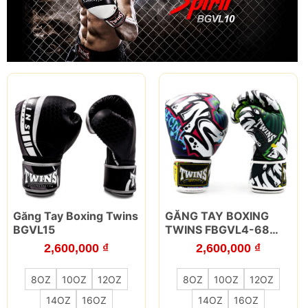
Sản
Sản
Găng Tay Boxing Twins
GĂNG TAY BOXING
phẩm
phẩm
BGVL15
TWINS FBGVL4-68
này
này
GRAFFITI
2,600,000
₫
2,600,000
₫
có
có
nhiều
nhiều
8OZ
10OZ
12OZ
8OZ
10OZ
12OZ
biến
biến
thể.
thể.
14OZ
16OZ
14OZ
16OZ