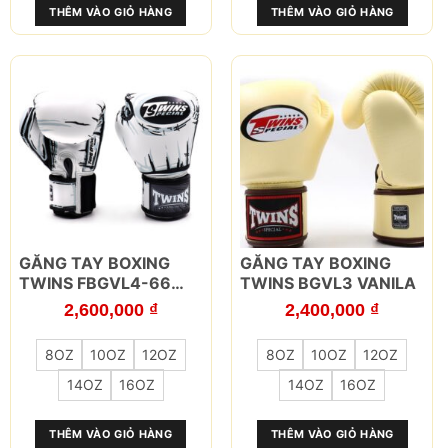
THÊM VÀO GIỎ HÀNG
THÊM VÀO GIỎ HÀNG
chọn
chọn
có
có
thể
thể
được
được
chọn
chọn
trên
trên
trang
trang
sản
sản
phẩm
phẩm
Sản
Sản
GĂNG TAY BOXING
GĂNG TAY BOXING
phẩm
phẩm
TWINS FBGVL4-66
TWINS BGVL3 VANILA
này
này
COMIC
2,600,000
₫
2,400,000
₫
có
có
nhiều
nhiều
8OZ
10OZ
12OZ
8OZ
10OZ
12OZ
biến
biến
thể.
thể.
14OZ
16OZ
14OZ
16OZ
Các
Các
tùy
tùy
THÊM VÀO GIỎ HÀNG
THÊM VÀO GIỎ HÀNG
chọn
chọn