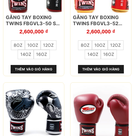
Sản
Sản
GĂNG TAY BOXING
GĂNG TAY BOXING
phẩm
phẩm
TWINS FBGVL3-50 SÓI
TWINS FBGVL3-52
này
này
ĐỎ
RỒNG NAGAS
2,600,000
₫
2,600,000
₫
có
có
GOLD/RED
nhiều
nhiều
8OZ
10OZ
12OZ
8OZ
10OZ
12OZ
biến
biến
thể.
thể.
14OZ
16OZ
14OZ
16OZ
Các
Các
tùy
tùy
THÊM VÀO GIỎ HÀNG
THÊM VÀO GIỎ HÀNG
chọn
chọn
có
có
thể
thể
được
được
chọn
chọn
trên
trên
trang
trang
sản
sản
phẩm
phẩm