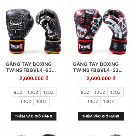
thể
thể
được
được
chọn
chọn
trên
trên
trang
trang
sản
sản
phẩm
phẩm
Sản
Sản
GĂNG TAY BOXING
GĂNG TAY BOXING
phẩm
phẩm
TWINS FBGVL4-63
TWINS FBGVL4-53
này
này
YAK THAI
SKULL Đỏ
2,600,000
₫
2,600,000
₫
có
có
nhiều
nhiều
8OZ
10OZ
12OZ
8OZ
10OZ
12OZ
biến
biến
thể.
thể.
14OZ
16OZ
14OZ
16OZ
Các
Các
tùy
tùy
THÊM VÀO GIỎ HÀNG
THÊM VÀO GIỎ HÀNG
chọn
chọn
có
có
thể
thể
được
được