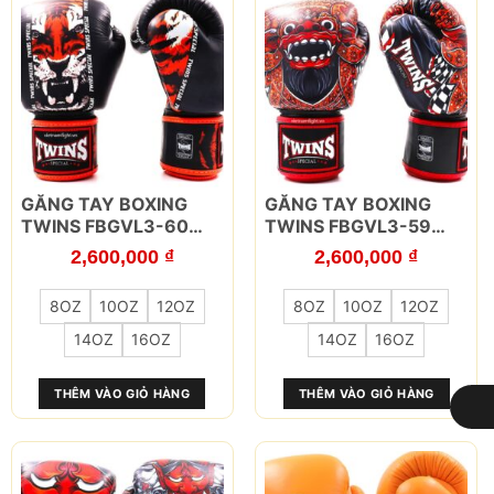
chọn
chọn
trên
trên
trang
trang
sản
sản
phẩm
phẩm
Sản
Sản
GĂNG TAY BOXING
GĂNG TAY BOXING
phẩm
phẩm
TWINS FBGVL3-60
TWINS FBGVL3-59
này
này
PAYAK
BARONG
2,600,000
₫
2,600,000
₫
có
có
nhiều
nhiều
8OZ
10OZ
12OZ
8OZ
10OZ
12OZ
biến
biến
thể.
thể.
14OZ
16OZ
14OZ
16OZ
Các
Các
tùy
tùy
THÊM VÀO GIỎ HÀNG
THÊM VÀO GIỎ HÀNG
chọn
chọn
có
có
LỌC
thể
thể
được
được
chọn
chọn