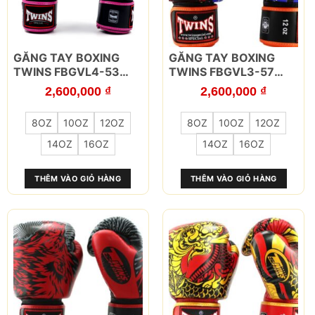
Sản
Sản
GĂNG TAY BOXING
GĂNG TAY BOXING
phẩm
phẩm
TWINS FBGVL4-53
TWINS FBGVL3-57
này
này
SKULL HỒNG
ORANGE
2,600,000
₫
2,600,000
₫
có
có
nhiều
nhiều
8OZ
10OZ
12OZ
8OZ
10OZ
12OZ
biến
biến
thể.
thể.
14OZ
16OZ
14OZ
16OZ
Các
Các
tùy
tùy
THÊM VÀO GIỎ HÀNG
THÊM VÀO GIỎ HÀNG
chọn
chọn
có
có
thể
thể
được
được
chọn
chọn
trên
trên
trang
trang
sản
sản
phẩm
phẩm