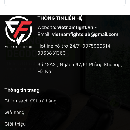
Chất liệu 100% da bò cho tuổi thọ sử dụng lâu
dài
THÔNG TIN LIÊN HỆ
Thiết kế cổ tay khóa nhám chắc chắn.
Website:
vietnamfight.vn
-
Email:
vietnamfightclub@gmail.com
Lớp foam dày đeo ôm tay.
Hotline hỗ trợ 24/7
0975969514 –
Hình ảnh :
0963831363
Số 15A3 , Ngách 67/61 Phùng Khoang,
Hà Nội
Thông tin trang
Chính sách đổi trả hàng
Giỏ hàng
Giới thiệu