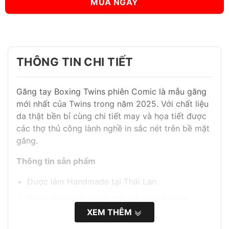
MUA NGAY
THÔNG TIN CHI TIẾT
Găng tay Boxing Twins phiên Comic là mẫu găng
mới nhất của Twins trong năm 2025. Với chất liệu
da thật bền bỉ cùng chi tiết may và họa tiết được
các thợ thủ công lành nghề in sắc nét trên bề mặt
găng.
Thông tin sản phẩm
Được làm Handmade tại Thái Lan.
Dùng tập luyện và thi đấu bộ môn Boxing,
KickBoxing, Muay Thai.
XEM THÊM
Họa tiết bàn cờ vua in nổi bật trên bề mặt găng