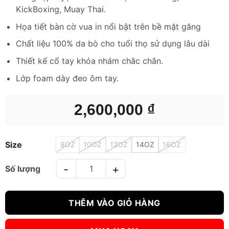
KickBoxing, Muay Thai.
Họa tiết bàn cờ vua in nổi bật trên bề mặt găng
Chất liệu 100% da bò cho tuổi thọ sử dụng lâu dài
Thiết kế cổ tay khóa nhám chắc chắn.
Lớp foam dày đeo ôm tay.
2,600,000
₫
Size
8OZ
10OZ
12OZ
14OZ
16OZ
GĂNG TAY BOXING TWINS FBGVL3-65 CHESS số lượng
THÊM VÀO GIỎ HÀNG