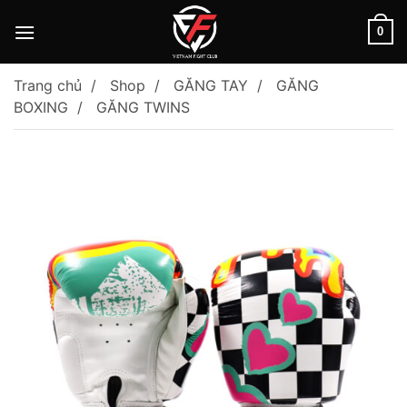
Skip
to
0
content
Trang chủ
Shop
GĂNG TAY
GĂNG
BOXING
GĂNG TWINS