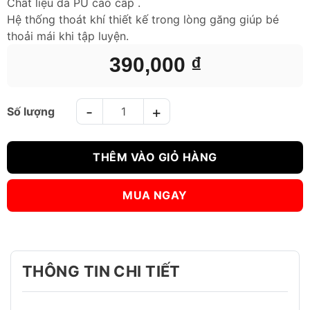
Chất liệu da PU cao cấp .
Hệ thống thoát khí thiết kế trong lòng găng giúp bé
thoải mái khi tập luyện.
390,000
₫
GĂNG TAY BOXING TRẺ EM BN - XANH số lượng
THÊM VÀO GIỎ HÀNG
MUA NGAY
THÔNG TIN CHI TIẾT