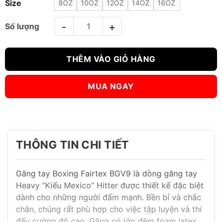
Size
8OZ
10OZ
12OZ
14OZ
16OZ
GĂNG TAY BOXING FAIRTEX BGV9 MEXICAN STYLE ĐỎ số lượ
THÊM VÀO GIỎ HÀNG
MUA NGAY
THÔNG TIN CHI TIẾT
Găng tay Boxing Fairtex BGV9 là dòng găng tay
Heavy “Kiểu Mexico” Hitter được thiết kế đặc biệt
dành cho những người đấm mạnh. Bền bỉ và chắc
chắn, chúng rất phù hợp cho việc tập luyện và thi
đấu cường độ cao. Găng có lớp đệm foam latex