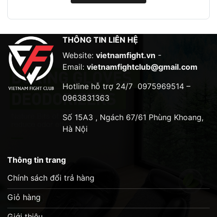
được thiết kế dành cho các môn võ đối kháng như
MMA, Kickboxing, Boxing,… Găng có thiết kế vừa
vặn, ôm sát bàn tay giúp bảo vệ tốt cho khớp
THÔNG TIN LIÊN HỆ
xương và cổ tay.
Website:
vietnamfight.vn
-
Chất liệu
Email:
vietnamfightclub@gmail.com
Găng được làm từ chất liệu da PU cao cấp, bền bỉ
Hotline hỗ trợ 24/7
0975969514 –
và có độ đàn hồi tốt. Lòng găng được lót bằng vải
0963831363
lưới giúp thoáng khí và thấm hút mồ hôi tốt.
Số 15A3 , Ngách 67/61 Phùng Khoang,
Thiết kế
Hà Nội
Găng có thiết kế ôm sát bàn tay, giúp bảo vệ tốt
cho khớp xương và cổ tay. Phần mu bàn tay và
Thông tin trang
ngón cái có thêm lớp foam cứng giúp bảo vệ tối
Chính sách đổi trả hàng
đa khỏi chấn thương.
Giỏ hàng
Giới thiệu