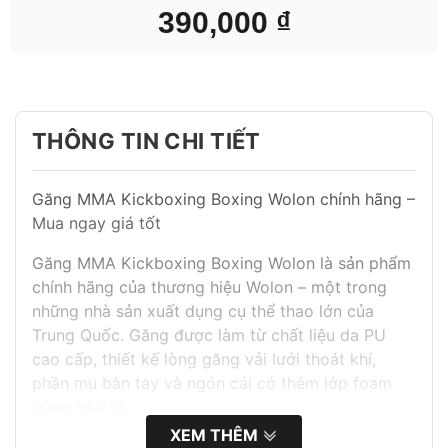
390,000
₫
THÔNG TIN CHI TIẾT
Găng MMA Kickboxing Boxing Wolon chính hãng –
Mua ngay giá tốt
Găng MMA Kickboxing Boxing Wolon là sản phẩm
chính hãng của thương hiệu Wolon – một trong
những nhà sản xuất dụng cụ thể thao lớn của
Trung Quốc. Găng được làm từ chất liệu da PU
cao cấp, thiết kế lòng găng vải lưới thoát khí,
phần mu bàn tay và ngón cái có thêm lớp foam
cứng bảo vệ.
XEM THÊM
Găng MMA Kickboxing Boxing Wolon là sản phẩm