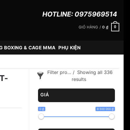
HOTLINE:
0975969514
0
GIỎ HÀNG /
0
₫
G BOXING & CAGE MMA
PHỤ KIỆN
Filter products
Showing all 336
T-
results
GIÁ
0 ₫
8 500 000 ₫