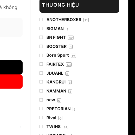
THƯƠNG HIỆU
và không
ANOTHERBOXER
21
BIGMAN
2
BN FIGHT
62
BOOSTER
3
ượng
Born Sport
12
FAIRTEX
53
JDUANL
3
KANGRUI
6
NAMMAN
3
new
0
PRETORIAN
5
Rival
0
TWINS
91