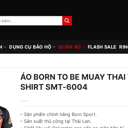
N
DỤNG CỤ BẢO HỘ
QUẦN ÁO
FLASH SALE
RIN
ÁO BORN TO BE MUAY THAI 
SHIRT SMT-6004
– Sản phẩm chính hãng Born Sport.
– Sản xuất thủ công tại Thái Lan.
– Chất liệu vải Polyester cao cấp co giãn bền bỉ.