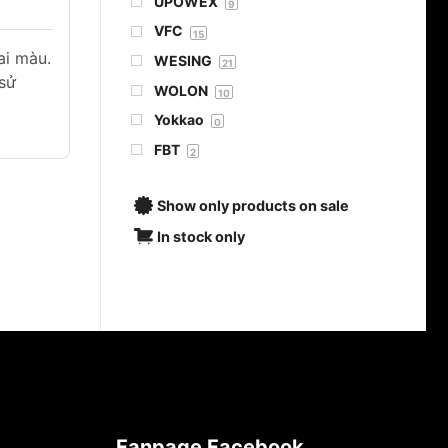
UPOWEX
9
VFC
15
ai màu.
WESING
21
 sử
WOLON
10
Yokkao
0
FBT
2
Show only products on sale
In stock only
Fanpage Facebook