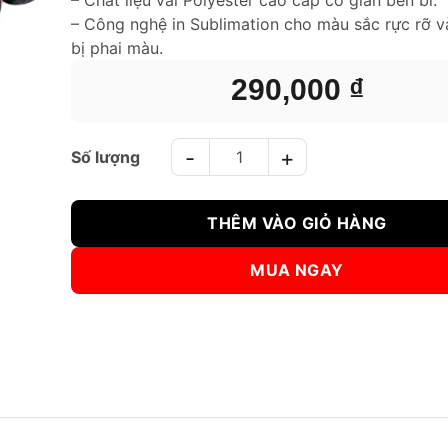
– Công nghệ in Sublimation cho màu sắc rực rỡ 
bị phai màu.
290,000
₫
ÁO BORN TO BE MUAY THAI T-SHIRT SMT-6004 số l
THÊM VÀO GIỎ HÀNG
MUA NGAY