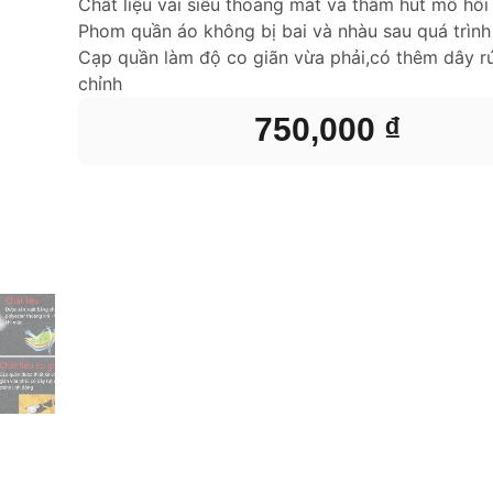
Chất liệu vải siêu thoáng mát và thấm hút mồ hôi
Phom quần áo không bị bai và nhàu sau quá trình
Cạp quần làm độ co giãn vừa phải,có thêm dây rú
chỉnh
750,000
₫