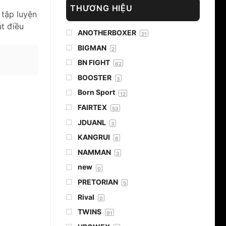
THƯƠNG HIỆU
 tập luyện
t điều
ANOTHERBOXER
21
BIGMAN
2
BN FIGHT
62
BOOSTER
3
Born Sport
12
FAIRTEX
53
JDUANL
3
KANGRUI
6
NAMMAN
3
new
0
PRETORIAN
5
Rival
0
TWINS
91