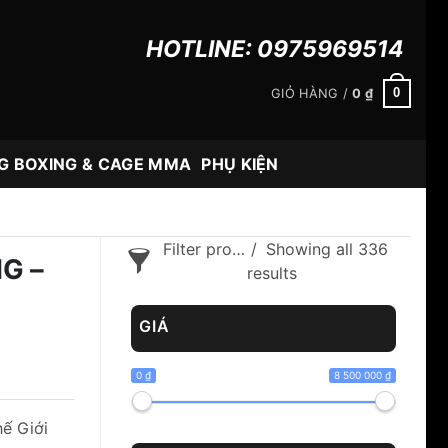
HOTLINE:
0975969514
0
GIỎ HÀNG /
0
₫
G BOXING & CAGE MMA
PHỤ KIỆN
Filter products
Showing all 336
G –
results
GIÁ
0 ₫
8 500 000 ₫
ế Giới