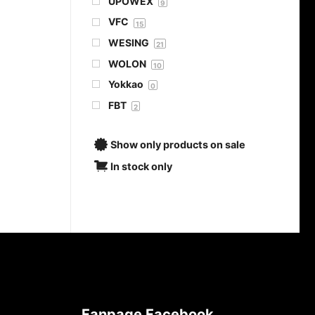
UPOWEX
9
VFC
15
WESING
21
WOLON
10
Yokkao
0
FBT
2
Show only products on sale
In stock only
Fanpage Facebook