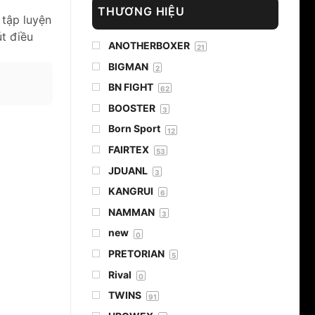
THƯƠNG HIỆU
 tập luyện
t điều
ANOTHERBOXER
21
BIGMAN
2
BN FIGHT
62
BOOSTER
3
Born Sport
12
FAIRTEX
53
JDUANL
3
KANGRUI
6
NAMMAN
3
new
0
PRETORIAN
5
Rival
0
TWINS
91