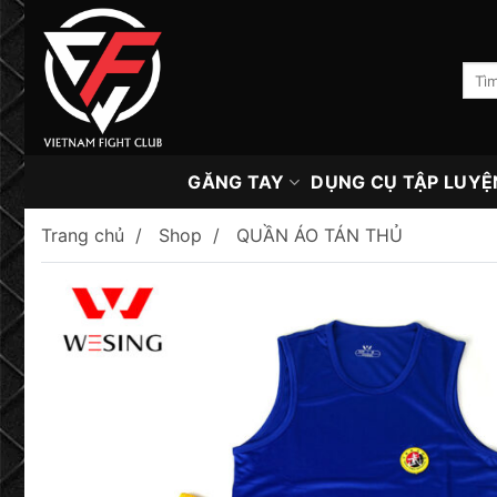
Skip
to
content
Tìm
kiếm:
GĂNG TAY
DỤNG CỤ TẬP LUYỆ
Trang chủ
Shop
QUẦN ÁO TÁN THỦ