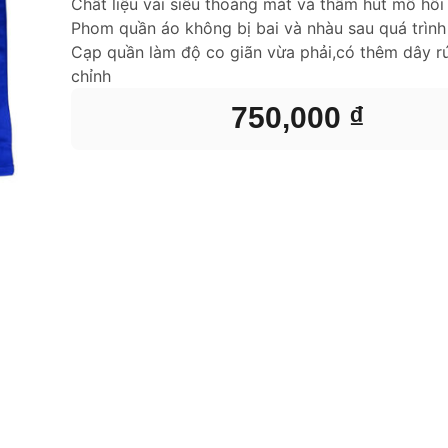
Chất liệu vải siêu thoáng mát và thấm hút mồ hôi
Phom quần áo không bị bai và nhàu sau quá trình
Cạp quần làm độ co giãn vừa phải,có thêm dây rú
chỉnh
750,000
₫