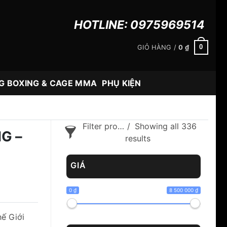
HOTLINE:
0975969514
0
GIỎ HÀNG /
0
₫
G BOXING & CAGE MMA
PHỤ KIỆN
Filter products
Showing all 336
G –
results
GIÁ
0 ₫
8 500 000 ₫
ế Giới