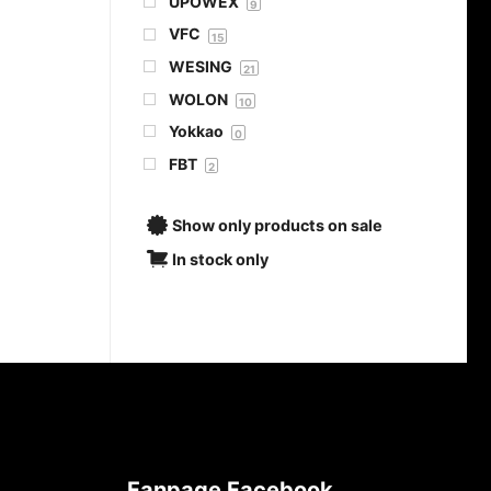
UPOWEX
9
VFC
15
WESING
21
WOLON
10
Yokkao
0
FBT
2
Show only products on sale
In stock only
Fanpage Facebook