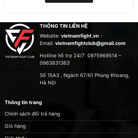
Găng MMA Kickboxing Boxing Wolon là sản phẩm
được thiết kế dành cho các môn võ đối kháng như
MMA, Kickboxing, Boxing,… Găng có thiết kế vừa
vặn, ôm sát bàn tay giúp bảo vệ tốt cho khớp
THÔNG TIN LIÊN HỆ
xương và cổ tay.
Website:
vietnamfight.vn
-
Chất liệu
Email:
vietnamfightclub@gmail.com
Găng được làm từ chất liệu da PU cao cấp, bền bỉ
Hotline hỗ trợ 24/7
0975969514 –
và có độ đàn hồi tốt. Lòng găng được lót bằng vải
0963831363
lưới giúp thoáng khí và thấm hút mồ hôi tốt.
Số 15A3 , Ngách 67/61 Phùng Khoang,
Thiết kế
Hà Nội
Găng có thiết kế ôm sát bàn tay, giúp bảo vệ tốt
cho khớp xương và cổ tay. Phần mu bàn tay và
Thông tin trang
ngón cái có thêm lớp foam cứng giúp bảo vệ tối
Chính sách đổi trả hàng
đa khỏi chấn thương.
Giỏ hàng
Video sản phẩm