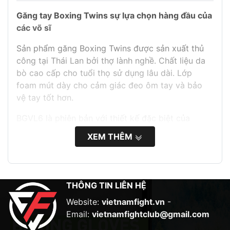
Găng tay Boxing Twins sự lựa chọn hàng đầu của
các võ sĩ
Sản phẩm găng Boxing Twins được sản xuất thủ
công tại Thái Lan bởi thợ lành nghề. Chất liệu da
bò cao cấp cho tuổi thọ sử dụng lâu dài. Lớp
foam mút dày cho cảm giác đeo ôm tay và bảo
vệ tay tốt hơn.
BGVL6 là phiên bản với thiết kế đặc biệt của
Twins với mục đích hạn chế tối đa chấn thương
XEM THÊM
trong quá trình tập luyện ( Đánh Pads – Đấm Bao
– Sparring )
–
Phần cổ tay làm dài hơn với lớp foam trên cổ
tay cũng được làm dày hơn so các phiên bản
THÔNG TIN LIÊN HỆ
thường.
Website:
vietnamfight.vn
-
–
Khóa nhám thiết kế lại chắc chắn hơn.
Email:
vietnamfightclub@gmail.com
–
Bề mặt găng gia cố thêm lớp foam với họa tiết
nổi khối tinh tế.