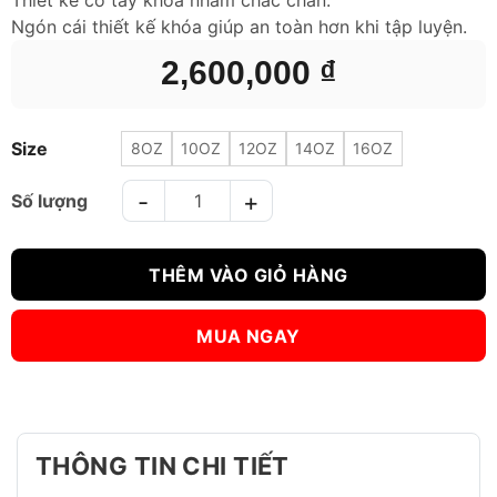
Thiết kế cổ tay khóa nhám chắc chắn.
Ngón cái thiết kế khóa giúp an toàn hơn khi tập luyện.
2,600,000
₫
Size
8OZ
10OZ
12OZ
14OZ
16OZ
GĂNG TAY BOXING TWINS EXTRA DESIGN BGVL6 - ĐEN BẠC s
THÊM VÀO GIỎ HÀNG
MUA NGAY
THÔNG TIN CHI TIẾT