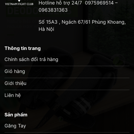
Hotline hỗ trợ 24/7
0975969514 –
–
Chất liệu da bò cho độ bền sử dụng lâu dài.
0963831363
Số 15A3 , Ngách 67/61 Phùng Khoang,
Hà Nội
Thông tin trang
Chính sách đổi trả hàng
Giỏ hàng
Giới thiệu
Liên hệ
Sản phẩm
Găng Tay