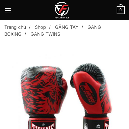
Skip
to
0
content
Trang chủ
Shop
GĂNG TAY
GĂNG
BOXING
GĂNG TWINS