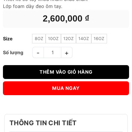
Lớp foam dày đeo ôm tay.
2,600,000
₫
Size
8OZ
10OZ
12OZ
14OZ
16OZ
GĂNG TAY BOXING TWINS FBGVL3-50 SÓI ĐỎ số lượng
THÊM VÀO GIỎ HÀNG
MUA NGAY
THÔNG TIN CHI TIẾT