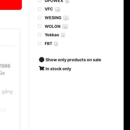
UPOWEX
9
VFC
15
WESING
21
WOLON
10
Yokkao
0
FBT
2
Show only products on sale
 1986
In stock only
của
g găng
thể
 dùng.