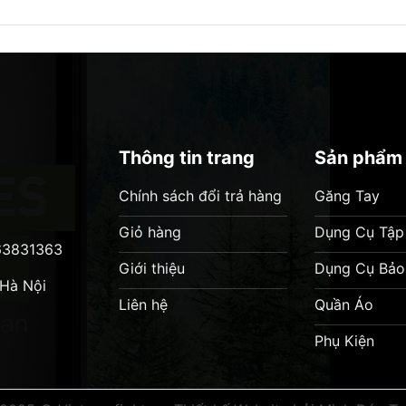
ượng, thì Twins là một lựa chọn tuyệt vời.
, bền bỉ
hương cho tay
nhu cầu của người tập
Thông tin trang
Sản phẩm
ệu khác
Chính sách đổi trả hàng
Găng Tay
Giỏ hàng
Dụng Cụ Tập
63831363
Giới thiệu
Dụng Cụ Bảo
 Hà Nội
 dài
Liên hệ
Quần Áo
Phụ Kiện
àng chính hãng tại Thái Lan hoặc các đơn vị phân phối củ
wins hiện tại trên thị trường có rất nhiều hàng nhái kém chấ