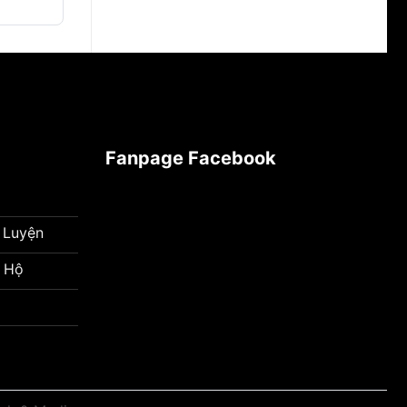
Fanpage Facebook
 Luyện
 Hộ
a Twins
t