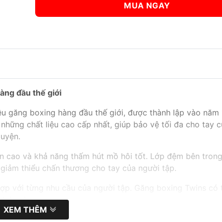
MUA NGAY
àng đầu thế giới
ệu găng boxing hàng đầu thế giới, được thành lập vào năm
những chất liệu cao cấp nhất, giúp bảo vệ tối đa cho tay 
luyện.
ền cao và khả năng thấm hút mồ hôi tốt. Lớp đệm bên tron
 giảm thiểu chấn thương cho tay của người tập.
hợp với từng nhu cầu của người tập. Găng boxing Twins có 
ick boxing,…
XEM THÊM
, được nhiều người tập boxing, muay thai, kick boxing tin