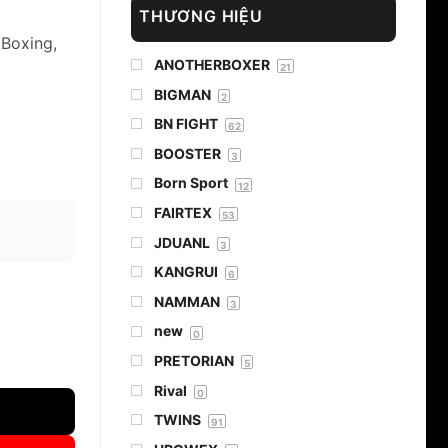
THƯƠNG HIỆU
kBoxing,
ANOTHERBOXER
21
BIGMAN
2
BN FIGHT
62
BOOSTER
3
Born Sport
12
FAIRTEX
53
JDUANL
3
KANGRUI
6
NAMMAN
3
new
0
PRETORIAN
5
Rival
0
TWINS
91