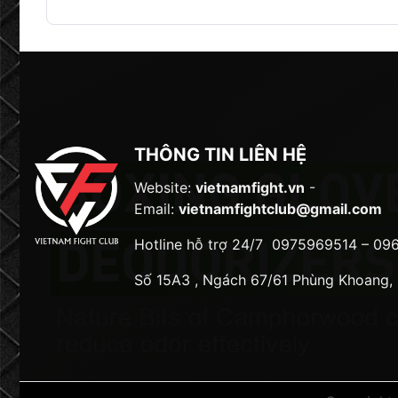
Nếu bạn đang tìm kiếm một đôi găng boxing chất l
Ưu điểm của găng boxing Twins
Được làm thủ công từ chất liệu da thật cao cấp
Lớp foam có độ đàn hồi tốt giảm thiểu chấn t
Có nhiều mẫu mã khác nhau phù hợp với từng 
THÔNG TIN LIÊN HỆ
Giá cả hợp lý cạnh tranh so với các thương hi
Website:
vietnamfight.vn
-
Email:
vietnamfightclub@gmail.com
Nhược điểm của găng boxing Twins
Hotline hỗ trợ 24/7
0975969514 – 09
Có thể hơi nặng đối với người mới tập
Số 15A3 , Ngách 67/61 Phùng Khoang,
Cần bảo quản cẩn thận để giữ được độ bền lâu
Mua găng boxing Twins ở đâu?
Găng boxing Twins có thể được mua tại các cửa h
Special. Bạn nên lựa chọn địa chỉ uy tín vì găng T