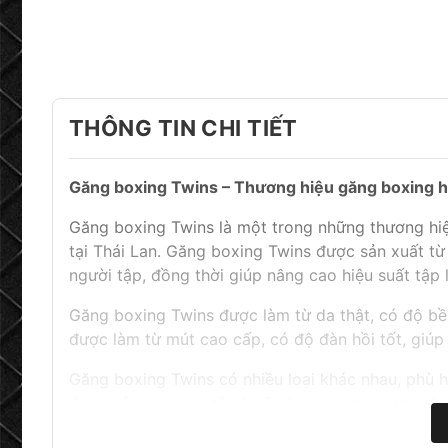
THÔNG TIN CHI TIẾT
Găng boxing Twins – Thương hiệu găng boxing h
Găng boxing Twins là một trong những thương hi
tại Thái Lan. Găng boxing Twins được sản xuất từ 
người tập, đồng thời giúp nâng cao hiệu suất tập 
Găng boxing Twins được làm từ da thật, có độ b
được làm từ mút cao cấp, có độ đàn hồi tốt, giúp
Găng boxing Twins có nhiều loại khác nhau, phù 
được sử dụng cho tập luyện boxing, muay thai, k
Găng boxing Twins là một sản phẩm chất lượng cao