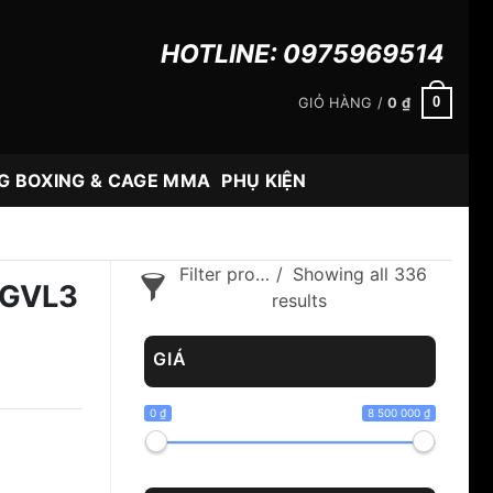
HOTLINE:
0975969514
0
GIỎ HÀNG /
0
₫
G BOXING & CAGE MMA
PHỤ KIỆN
Filter products
Showing all 336
BGVL3
results
GIÁ
0 ₫
8 500 000 ₫