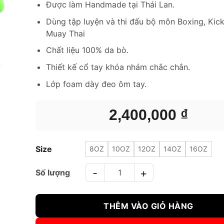
Được làm Handmade tại Thái Lan.
Dùng tập luyện và thi đấu bộ môn Boxing, Kic
Muay Thai
Chất liệu 100% da bò.
Thiết kế cổ tay khóa nhám chắc chắn.
Lớp foam dày đeo ôm tay.
2,400,000
₫
Size
8OZ
10OZ
12OZ
14OZ
16OZ
GĂNG TAY BOXING TWINS BGVL3 XANH LÁ số lượng
THÊM VÀO GIỎ HÀNG