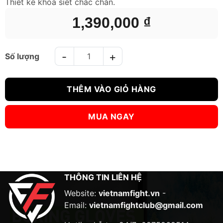
Thiết kế khóa siết chắc chắn.
1,390,000
₫
ĐÍCH ĐÁ BN KICK PADS - ĐEN XANH số lượng
THÊM VÀO GIỎ HÀNG
MUA NGAY
THÔNG TIN LIÊN HỆ
Website:
vietnamfight.vn
-
Email:
vietnamfightclub@gmail.com