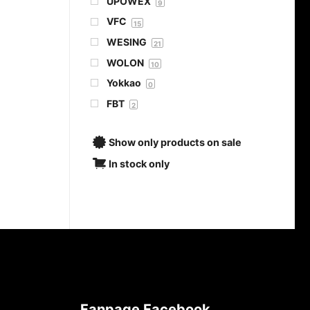
UPOWEX
9
VFC
15
WESING
21
WOLON
10
Yokkao
0
FBT
2
Show only products on sale
In stock only
Fanpage Facebook