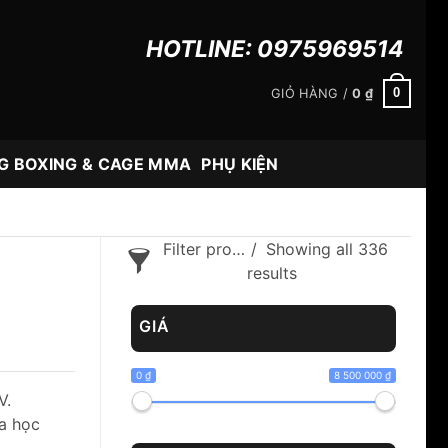
HOTLINE:
0975969514
0
GIỎ HÀNG /
0
₫
G BOXING & CAGE MMA
PHỤ KIỆN
Filter products
Showing all 336
results
GIÁ
0 ₫
8 500 000 ₫
V.
a học