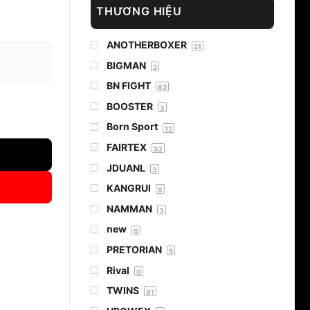
THƯƠNG HIỆU
ANOTHERBOXER
21
BIGMAN
2
BN FIGHT
62
BOOSTER
3
g
Born Sport
12
FAIRTEX
53
JDUANL
3
KANGRUI
6
NAMMAN
3
new
0
PRETORIAN
5
Rival
0
TWINS
91