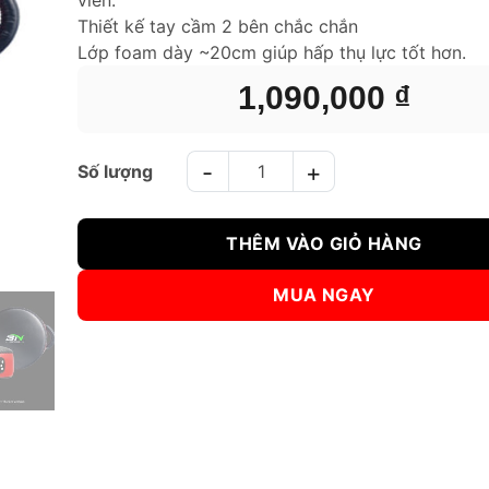
Thiết kế tay cầm 2 bên chắc chắn
Lớp foam dày ~20cm giúp hấp thụ lực tốt hơn.
1,090,000
₫
ĐÍCH ĐẤM KHIÊN TRÒN BN DONUT PADS - ĐỎ số lượn
THÊM VÀO GIỎ HÀNG
MUA NGAY