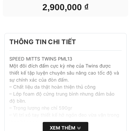
2,900,000
₫
THÔNG TIN CHI TIẾT
SPEED MITTS TWINS PML13
Một đôi đích đấm cực kỳ nhẹ của Twins được
thiết kế tập luyện chuyên sâu nâng cao tốc độ và
sự chính xác của đòn đấm.
– Chất liệu da thật hoàn thiện thủ công
– Lớp foam độ cứng trung bình nhưng đảm bảo
độ bền.
– Trọng lượng nhẹ chỉ 590gr
– Vị trí xỏ tay thiết kế hở ngón đeo vừa vặn trong
lòng bàn tay
XEM THÊM