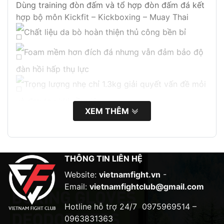
Dùng training đòn đấm và tổ hợp đòn đấm đá kết
hợp bộ môn Kickfit – Kickboxing – Muay Thai
Chất liệu da bò hoàn thiện thủ công bền bỉ
Foam mềm hơn đích đá nhưng vẫn đảm bảo độ
đàn hồi hấp thụ lực
Trọng lượng nhẹ chỉ 1.3kg giải quyết vấn đề mỏi
và đau tay khi cầm lâu
XEM THÊM
Cổ tay có thêm lớp foam đệm
Dây khóa nhám chắc chắn dễ dàng điều chỉnh.
THÔNG TIN LIÊN HỆ
Website:
vietnamfight.vn
-
Email:
vietnamfightclub@gmail.com
Hotline hỗ trợ 24/7
0975969514 –
0963831363