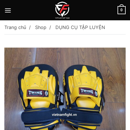
Skip
to
0
content
Trang chủ
Shop
DỤNG CỤ TẬP LUYỆN