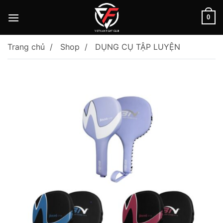
Skip
to
0
content
Trang chủ
Shop
DỤNG CỤ TẬP LUYỆN