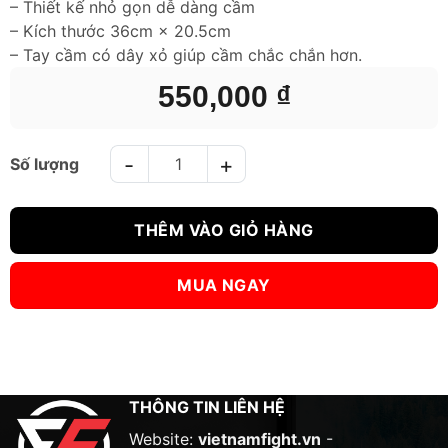
– Thiết kế nhỏ gọn dễ dàng cầm
– Kích thước 36cm × 20.5cm
– Tay cầm có dây xỏ giúp cầm chắc chắn hơn.
550,000
₫
Vợt Đấm Boxing - Kickboxing BN số lượng
THÊM VÀO GIỎ HÀNG
MUA NGAY
THÔNG TIN LIÊN HỆ
Website:
vietnamfight.vn
-