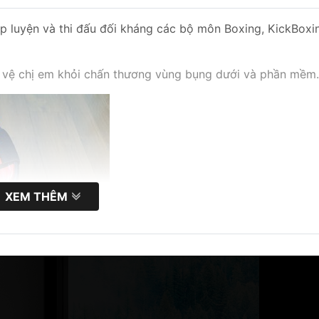
 luyện và thi đấu đối kháng các bộ môn Boxing, KickBoxi
o vệ chị em khỏi chấn thương vùng bụng dưới và phần mềm.
XEM THÊM