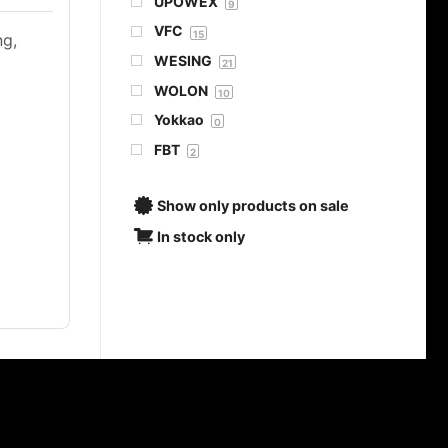
UPOWEX
9
VFC
15
ng,
WESING
21
WOLON
10
Yokkao
0
FBT
2
Show only products on sale
In stock only