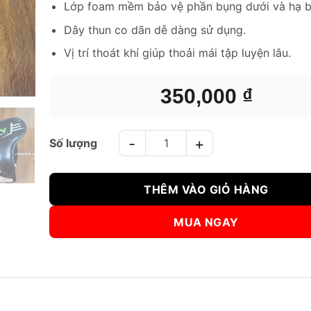
Lớp foam mềm bảo vệ phần bụng dưới và hạ b
Dây thun co dãn dễ dàng sử dụng.
Vị trí thoát khí giúp thoải mái tập luyện lâu.
350,000
₫
BẢO VỆ HẠ BỘ BN DÀNH CHO NỮ KUKI NỮ số lượng
THÊM VÀO GIỎ HÀNG
MUA NGAY