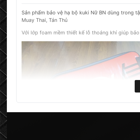
Sản phẩm bảo vệ hạ bộ kuki Nữ BN dùng trong tập
Muay Thai, Tán Thủ
Với lớp foam mềm thiết kế lỗ thoáng khí giúp bả