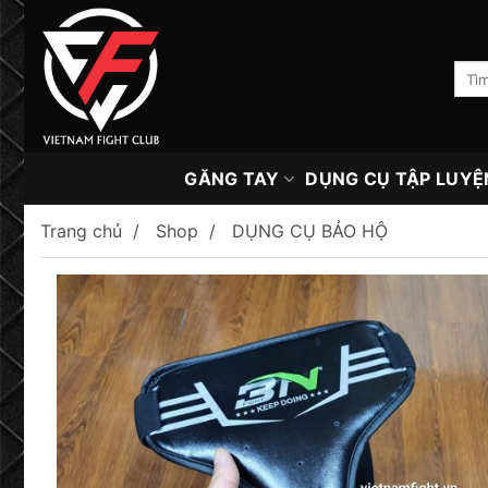
Skip
to
content
Tìm
kiếm:
GĂNG TAY
DỤNG CỤ TẬP LUYỆ
Trang chủ
Shop
DỤNG CỤ BẢO HỘ