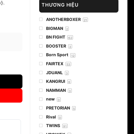
ộ.
THƯƠNG HIỆU
ANOTHERBOXER
21
BIGMAN
2
BN FIGHT
62
BOOSTER
3
Born Sport
12
FAIRTEX
53
JDUANL
3
KANGRUI
6
NAMMAN
3
new
0
PRETORIAN
5
Rival
0
TWINS
91