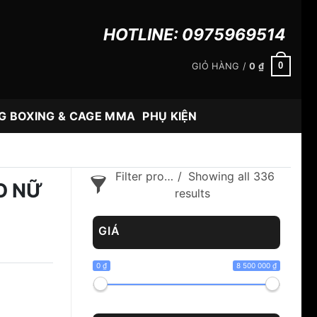
HOTLINE:
0975969514
0
GIỎ HÀNG /
0
₫
G BOXING & CAGE MMA
PHỤ KIỆN
Filter products
Showing all 336
O NỮ
results
GIÁ
0 ₫
8 500 000 ₫