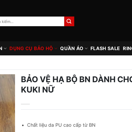
N
DỤNG CỤ BẢO HỘ
QUẦN ÁO
FLASH SALE
RIN
BẢO VỆ HẠ BỘ BN DÀNH CH
KUKI NỮ
Chất liệu da PU cao cấp từ BN