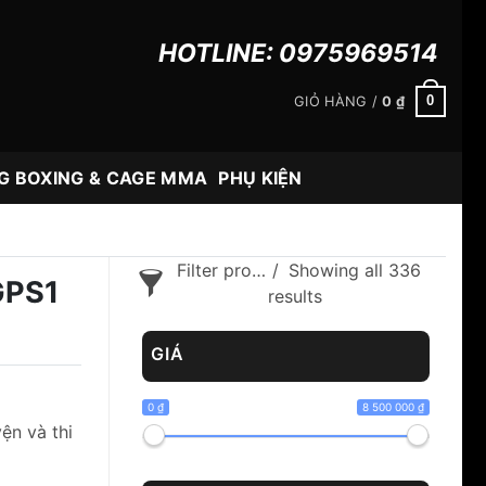
HOTLINE:
0975969514
0
GIỎ HÀNG /
0
₫
G BOXING & CAGE MMA
PHỤ KIỆN
Filter products
Showing all 336
GPS1
results
GIÁ
0 ₫
8 500 000 ₫
ện và thi