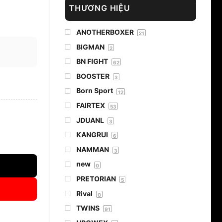
THƯƠNG HIỆU
ANOTHERBOXER
21
BIGMAN
2
BN FIGHT
62
BOOSTER
3
Born Sport
12
FAIRTEX
53
JDUANL
3
KANGRUI
6
NAMMAN
3
new
0
PRETORIAN
5
Rival
0
TWINS
91