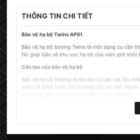
THÔNG TIN CHI TIẾT
Bảo vệ hạ bộ Twins APS1
Bảo vệ hạ bộ boxing Twins là một dụng cụ cần th
Nó giúp bảo vệ khu vực hạ bộ của nam giới khỏi b
Cấu tạo của bảo vệ hạ bộ
Bảo vệ hạ bộ thường được làm từ các vật liệu mề
đánh và giảm thiểu tổn thương cho cơ thể. Ngoài 
vệ dương vật và tinh hoàn khỏi bị chấn thương.
Lợi ích của bảo vệ hạ bộ
Bảo vệ hạ bộ mang lại nhiều lợi ích cho các vận
Giảm thiểu tổn thương cho cơ thể: Bảo vệ hạ bộ
Điều này là do bảo vệ hạ bộ có thể hấp thụ lực