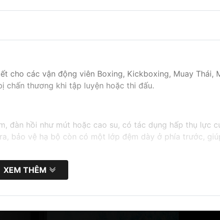
iết cho các vận động viên Boxing, Kickboxing, Muay Thái,
ị chấn thương khi tập luyện hoặc thi đấu.
m, đàn hồi như mút hoặc cao su, có tác dụng hấp thụ lực 
ra, bảo vệ hạ bộ còn có một lớp đệm dày ở phía trước, gi
XEM THÊM
 động viên Boxing, Kickboxing, Muay Thái, MMA,… bao gồm:
 có thể giúp giảm thiểu tổn thương cho cơ thể khi bị tấn 
 của đòn đánh và phân tán lực đó ra khắp cơ thể, giúp giả