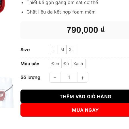
Thiết kế gọn gàng ôm sát cơ thể
Chất liệu da kết hợp foam mềm
790,000
₫
Size
L
M
XL
Màu sắc
Đen
Đỏ
Xanh
Bảo Vệ Hạ Bộ Boxing Twins GPS1 số lượng
THÊM VÀO GIỎ HÀNG
MUA NGAY