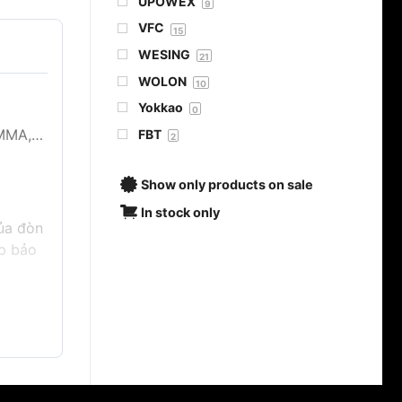
UPOWEX
9
VFC
15
WESING
21
WOLON
10
Yokkao
0
 MMA,…
FBT
2
Show only products on sale
In stock only
của đòn
úp bảo
công.
m thiểu