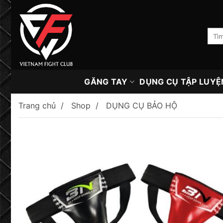
Skip
to
content
Tìm
kiếm:
GĂNG TAY
DỤNG CỤ TẬP LUYỆ
Trang chủ
Shop
DỤNG CỤ BẢO HỘ