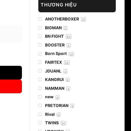
THƯƠNG HIỆU
ANOTHERBOXER
21
BIGMAN
2
BN FIGHT
62
BOOSTER
3
Born Sport
12
ng
FAIRTEX
53
JDUANL
3
KANGRUI
6
NAMMAN
3
new
0
PRETORIAN
5
Rival
0
TWINS
91