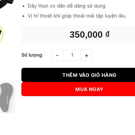
Dây thun co dãn dễ dàng sử dụng
Vị trí thoát khí giúp thoải mái tập luyện lâu.
350,000
₫
BẢO VỆ HẠ BỘ BN DÀNH CHO NAM KUKI NAM số lượ
THÊM VÀO GIỎ HÀNG
MUA NGAY