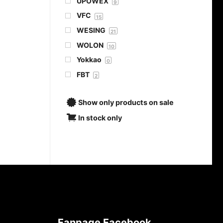
UPOWEX
9
VFC
15
WESING
21
WOLON
10
Yokkao
0
FBT
2
Show only products on sale
In stock only
Fanpage Facebook