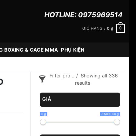
HOTLINE:
0975969514
0
GIỎ HÀNG /
0
₫
G BOXING & CAGE MMA
PHỤ KIỆN
Filter products
Showing all 336
O
results
GIÁ
0 ₫
8 500 000 ₫