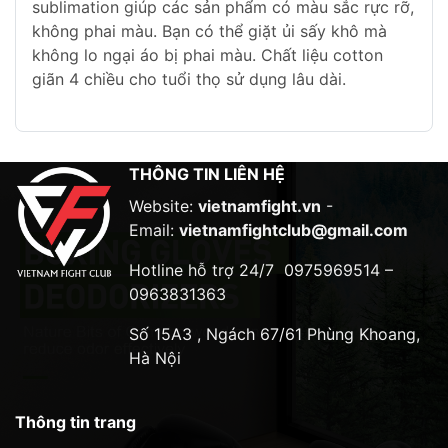
sublimation giúp các sản phẩm có màu sắc rực rỡ,
không phai màu. Bạn có thể giặt ủi sấy khô mà
không lo ngại áo bị phai màu. Chất liệu cotton
giãn 4 chiều cho tuổi thọ sử dụng lâu dài.
THÔNG TIN LIÊN HỆ
Website:
vietnamfight.vn
-
Email:
vietnamfightclub@gmail.com
Hotline hỗ trợ 24/7
0975969514 –
0963831363
Số 15A3 , Ngách 67/61 Phùng Khoang,
Hà Nội
Thông tin trang