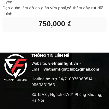
luyện
Cạp quần làm độ co giãn vừa phải,có thêm dây rút điều
chỉnh
750,000
₫
THÔNG TIN LIÊN HỆ
Website:
vietnamfight.vn
-
Email:
vietnamfightclub@gmail.com
Hotline hỗ trợ 24/7
0975969514 –
0963831363
Số 15A3 , Ngách 67/61 Phùng Khoang,
Hà Nội