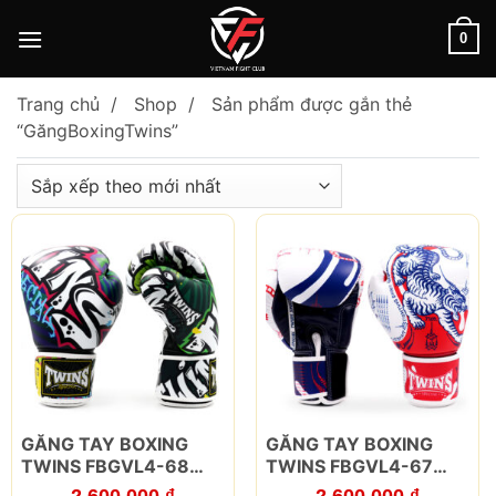
Skip
to
0
content
Trang chủ
Shop
Sản phẩm được gắn thẻ
“GăngBoxingTwins”
Sản
Sản
GĂNG TAY BOXING
GĂNG TAY BOXING
phẩm
phẩm
TWINS FBGVL4-68
TWINS FBGVL4-67
này
này
GRAFFITI
YANT