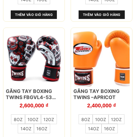
Các
Các
tùy
tùy
THÊM VÀO GIỎ HÀNG
THÊM VÀO GIỎ HÀNG
chọn
chọn
có
có
thể
thể
được
được
chọn
chọn
trên
trên
trang
trang
sản
sản
phẩm
phẩm
Sản
Sản
GĂNG TAY BOXING
GĂNG TAY BOXING
phẩm
phẩm
TWINS FBGVL4-53
TWINS –APRICOT
này
này
SKULL Đỏ
2,600,000
₫
2,400,000
₫
có
có
nhiều
nhiều
8OZ
10OZ
12OZ
8OZ
10OZ
12OZ
biến
biến
thể.
thể.
14OZ
16OZ
14OZ
16OZ
Các
Các