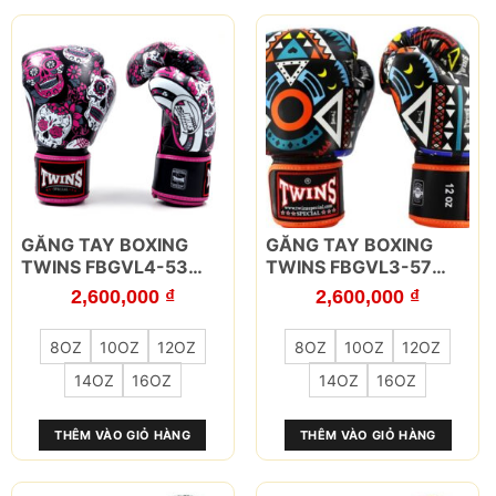
thể
thể
được
được
chọn
chọn
trên
trên
trang
trang
sản
sản
phẩm
phẩm
Sản
Sản
GĂNG TAY BOXING
GĂNG TAY BOXING
phẩm
phẩm
TWINS FBGVL4-53
TWINS FBGVL3-57
này
này
SKULL HỒNG
ORANGE
2,600,000
₫
2,600,000
₫
có
có
nhiều
nhiều
8OZ
10OZ
12OZ
8OZ
10OZ
12OZ
biến
biến
thể.
thể.
14OZ
16OZ
14OZ
16OZ
Các
Các
tùy
tùy
THÊM VÀO GIỎ HÀNG
THÊM VÀO GIỎ HÀNG
chọn
chọn
có
có
thể
thể