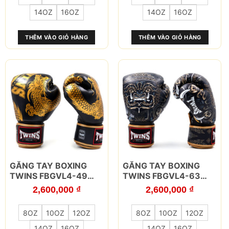
thể.
thể.
14OZ
16OZ
14OZ
16OZ
Các
Các
tùy
tùy
THÊM VÀO GIỎ HÀNG
THÊM VÀO GIỎ HÀNG
chọn
chọn
có
có
thể
thể
được
được
chọn
chọn
trên
trên
trang
trang
sản
sản
phẩm
phẩm
Sản
Sản
GĂNG TAY BOXING
GĂNG TAY BOXING
phẩm
phẩm
TWINS FBGVL4-49
TWINS FBGVL4-63
này
này
ĐEN VÀNG
YAK THAI
2,600,000
₫
2,600,000
₫
có
có
nhiều
nhiều
8OZ
10OZ
12OZ
8OZ
10OZ
12OZ
biến
biến
thể.
thể.
14OZ
16OZ
14OZ
16OZ