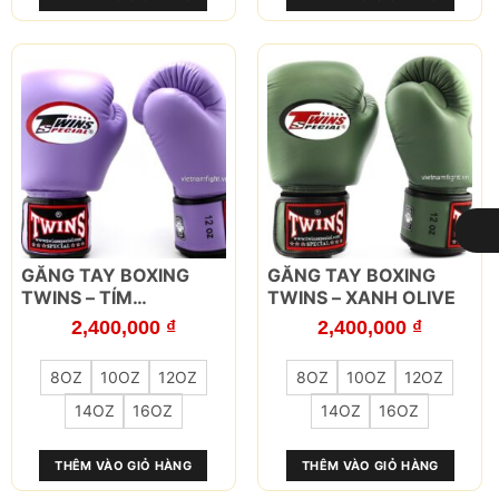
có
có
thể
thể
được
được
chọn
chọn
trên
trên
trang
trang
sản
sản
phẩm
phẩm
LỌC
Sản
Sản
GĂNG TAY BOXING
GĂNG TAY BOXING
phẩm
phẩm
TWINS – TÍM
TWINS – XANH OLIVE
này
này
LAVENDER
2,400,000
₫
2,400,000
₫
có
có
nhiều
nhiều
8OZ
10OZ
12OZ
8OZ
10OZ
12OZ
biến
biến
thể.
thể.
14OZ
16OZ
14OZ
16OZ
Các
Các
tùy
tùy
THÊM VÀO GIỎ HÀNG
THÊM VÀO GIỎ HÀNG
chọn
chọn
có
có