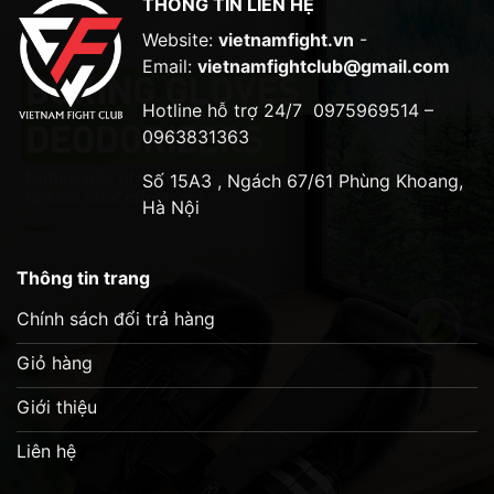
THÔNG TIN LIÊN HỆ
phẩm
phẩm
Website:
vietnamfight.vn
-
Email:
vietnamfightclub@gmail.com
Hotline hỗ trợ 24/7
0975969514 –
0963831363
Số 15A3 , Ngách 67/61 Phùng Khoang,
Hà Nội
Thông tin trang
Chính sách đổi trả hàng
Giỏ hàng
Giới thiệu
Liên hệ