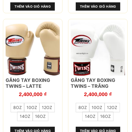
tùy
tùy
THÊM VÀO GIỎ HÀNG
THÊM VÀO GIỎ HÀNG
chọn
chọn
có
có
thể
thể
được
được
chọn
chọn
trên
trên
trang
trang
sản
sản
phẩm
phẩm
Sản
Sản
GĂNG TAY BOXING
GĂNG TAY BOXING
phẩm
phẩm
TWINS – LATTE
TWINS – TRẮNG
này
này
2,400,000
₫
2,400,000
₫
có
có
nhiều
nhiều
8OZ
10OZ
12OZ
8OZ
10OZ
12OZ
biến
biến
thể.
thể.
14OZ
16OZ
14OZ
16OZ
Các
Các
tùy
tùy
THÊM VÀO GIỎ HÀNG
THÊM VÀO GIỎ HÀNG
chọn
chọn