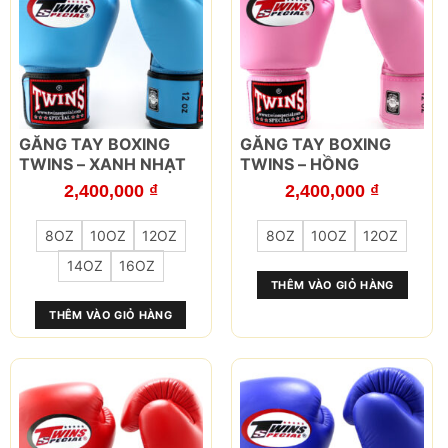
trang
trang
sản
sản
phẩm
phẩm
Sản
Sản
GĂNG TAY BOXING
GĂNG TAY BOXING
phẩm
phẩm
TWINS – XANH NHẠT
TWINS – HỒNG
này
này
2,400,000
₫
2,400,000
₫
có
có
nhiều
nhiều
8OZ
10OZ
12OZ
8OZ
10OZ
12OZ
biến
biến
thể.
thể.
14OZ
16OZ
Các
Các
THÊM VÀO GIỎ HÀNG
tùy
tùy
THÊM VÀO GIỎ HÀNG
chọn
chọn
có
có
thể
thể
được
được
chọn
chọn
trên
trên
trang
trang