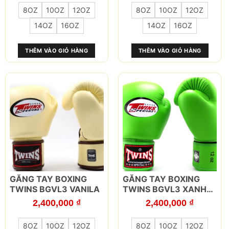
nhiều
nhiều
8OZ
10OZ
12OZ
8OZ
10OZ
12OZ
biến
biến
thể.
thể.
14OZ
16OZ
14OZ
16OZ
Các
Các
tùy
tùy
THÊM VÀO GIỎ HÀNG
THÊM VÀO GIỎ HÀNG
chọn
chọn
có
có
thể
thể
được
được
chọn
chọn
trên
trên
trang
trang
sản
sản
phẩm
phẩm
Sản
Sản
GĂNG TAY BOXING
GĂNG TAY BOXING
phẩm
phẩm
TWINS BGVL3 VANILA
TWINS BGVL3 XANH
này
này
LÁ
2,400,000
₫
2,400,000
₫
có
có
nhiều
nhiều
8OZ
10OZ
12OZ
8OZ
10OZ
12OZ
biến
biến