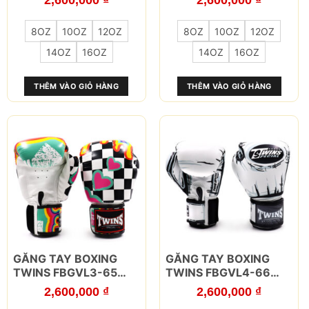
2,600,000
₫
2,600,000
₫
có
có
nhiều
nhiều
8OZ
10OZ
12OZ
8OZ
10OZ
12OZ
biến
biến
thể.
thể.
14OZ
16OZ
14OZ
16OZ
Các
Các
tùy
tùy
THÊM VÀO GIỎ HÀNG
THÊM VÀO GIỎ HÀNG
chọn
chọn
có
có
thể
thể
được
được
chọn
chọn
trên
trên
trang
trang
sản
sản
phẩm
phẩm
Sản
Sản
GĂNG TAY BOXING
GĂNG TAY BOXING
phẩm
phẩm
TWINS FBGVL3-65
TWINS FBGVL4-66
này
này
CHESS
COMIC
2,600,000
₫
2,600,000
₫
có
có