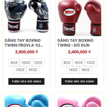
chọn
chọn
trên
trên
trang
trang
sản
sản
phẩm
phẩm
Sản
Sản
GĂNG TAY BOXING
GĂNG TAY BOXING
phẩm
phẩm
TWINS FBGVL4-52
TWINS – ĐỎ ĐUN
này
này
NAGAS SILVER/BLACK
2,600,000
₫
2,400,000
₫
có
có
nhiều
nhiều
8OZ
10OZ
12OZ
8OZ
10OZ
12OZ
biến
biến
thể.
thể.
14OZ
16OZ
14OZ
16OZ
Các
Các
tùy
tùy
THÊM VÀO GIỎ HÀNG
THÊM VÀO GIỎ HÀNG
chọn
chọn
có
có
thể
thể
được
được
chọn
chọn
trên
trên