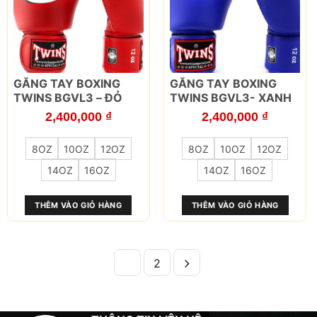
sản
sản
phẩm
phẩm
Sản
Sản
GĂNG TAY BOXING
GĂNG TAY BOXING
phẩm
phẩm
TWINS BGVL3 – ĐỎ
TWINS BGVL3- XANH
này
này
2,400,000
₫
2,400,000
₫
có
có
nhiều
nhiều
8OZ
10OZ
12OZ
8OZ
10OZ
12OZ
biến
biến
thể.
thể.
14OZ
16OZ
14OZ
16OZ
Các
Các
tùy
tùy
THÊM VÀO GIỎ HÀNG
THÊM VÀO GIỎ HÀNG
chọn
chọn
có
có
thể
thể
được
được
1
2
chọn
chọn
trên
trên
trang
trang
sản
sản