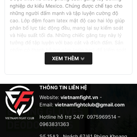
nghiệp dư kiểu Mexico. Chúng được chế tạo cho
những người đấm mạnh và tập luyện cường độ
cao. Lớp đệm foam latex mật độ cao hai lớp giúp
phân bổ lực tác động đều, mang lại sự kiểm soát
và hiệu suất tối đa. Những chiếc găng tay này lý
tưởng để tập luyện với bao cát và đích đấm. Sản
phẩm có thanh hỗ trợ nắm (grip bar) để kiểm soát
tốt hơn và chống sốc, cùng với thanh hỗ trợ ngón
XEM THÊM
tay bên trong để cải thiện độ bám. Nhiều võ sĩ
chuyên nghiệp sử dụng găng tay BGL7 cho quá
trình tập luyện của họ.
THÔNG TIN LIÊN HỆ
Tính năng:
Website:
vietnamfight.vn
-
Làm từ da thật
Email:
vietnamfightclub@gmail.com
Lớp đệm mút latex mật độ cao, hai lớp
Hotline hỗ trợ 24/7
0975969514 –
0963831363
Hệ thống đệm có trọng lượng được chế tạo để
kiểm soát và hiệu suất tối đa
Số 15A3 , Ngách 67/61 Phùng Khoang,