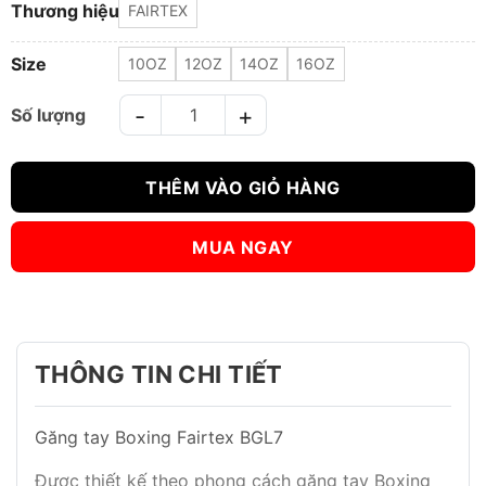
Thương hiệu
FAIRTEX
Size
10OZ
12OZ
14OZ
16OZ
GĂNG TAY BOXING FAIRTEX BGL7 LACE-UP MEXICAN STYLE Đ
THÊM VÀO GIỎ HÀNG
MUA NGAY
THÔNG TIN CHI TIẾT
Găng tay Boxing Fairtex BGL7
Được thiết kế theo phong cách găng tay Boxing