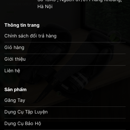
Lớp lót nylon chống thấm nước bảo vệ phần
Hà Nội
đệm khỏi mồ hôi
Lý tưởng cho những người đấm mạnh
Thông tin trang
Chính sách đổi trả hàng
Giỏ hàng
Giới thiệu
Liên hệ
Sản phẩm
Găng Tay
Dụng Cụ Tập Luyện
Dụng Cụ Bảo Hộ