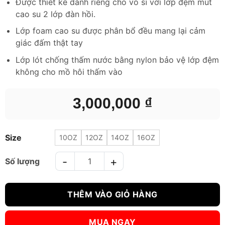
Được thiết kế dành riêng cho võ sĩ với lớp đệm mút
cao su 2 lớp đàn hồi.
Lớp foam cao su được phân bổ đều mang lại cảm
giác đấm thật tay
Lớp lót chống thấm nước bằng nylon bảo vệ lớp đệm
không cho mồ hôi thấm vào
3,000,000
₫
Size
10OZ
12OZ
14OZ
16OZ
GĂNG TAY BOXING FAIRTEX BGL7 LACE-UP MEXICAN STYLE Đ
THÊM VÀO GIỎ HÀNG
MUA NGAY