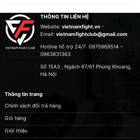
thiện độ bám. Nhiều võ sĩ chuyên nghiệp sử dụng
găng tay BGL7 cho quá trình tập luyện của họ.
THÔNG TIN LIÊN HỆ
Tính năng:
Website:
vietnamfight.vn
-
Làm từ da thật
Email:
vietnamfightclub@gmail.com
Lớp đệm mút latex mật độ cao, hai lớp
Hotline hỗ trợ 24/7
0975969514 –
0963831363
Hệ thống đệm có trọng lượng được chế tạo để
kiểm soát và hiệu suất tối đa
Số 15A3 , Ngách 67/61 Phùng Khoang,
Lớp lót nylon chống thấm nước bảo vệ phần
Hà Nội
đệm khỏi mồ hôi
Lý tưởng cho những người đấm mạnh
Thông tin trang
Chính sách đổi trả hàng
Giỏ hàng
Giới thiệu