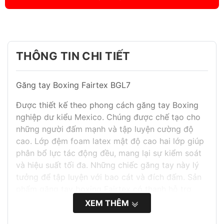
THÔNG TIN CHI TIẾT
Găng tay Boxing Fairtex BGL7
Được thiết kế theo phong cách găng tay Boxing
nghiệp dư kiểu Mexico. Chúng được chế tạo cho
những người đấm mạnh và tập luyện cường độ
cao. Lớp đệm foam latex mật độ cao hai lớp giúp
phân bổ lực tác động đều, mang lại sự kiểm soát
và hiệu suất tối đa. Những chiếc găng tay này lý
tưởng để tập luyện với bao cát và đích đấm. Sản
phẩm găng tay boxing Fairtex có thanh hỗ trợ
nắm (grip bar) để kiểm soát tốt hơn và chống sốc,
XEM THÊM
cùng với thanh hỗ trợ ngón tay bên trong để cải