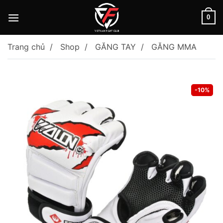
Skip
to
0
content
Trang chủ
Shop
GĂNG TAY
GĂNG MMA
-10%