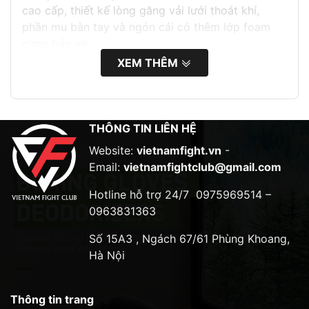
cao cấp, thiết kế lòng găng vải lưới thoát khí,
phần mu bàn tay và ngón cái có thêm lớp foam
cứng bảo vệ.
XEM THÊM
Găng MMA Kickboxing Boxing Wolon là sản phẩm
được thiết kế dành cho các môn võ đối kháng như
MMA, Kickboxing, Boxing,… Găng có thiết kế vừa
vặn, ôm sát bàn tay giúp bảo vệ tốt cho khớp
THÔNG TIN LIÊN HỆ
xương và cổ tay.
Website:
vietnamfight.vn
-
Chất liệu
Email:
vietnamfightclub@gmail.com
Găng được làm từ chất liệu da PU cao cấp, bền bỉ
Hotline hỗ trợ 24/7
0975969514 –
và có độ đàn hồi tốt. Lòng găng được lót bằng vải
0963831363
lưới giúp thoáng khí và thấm hút mồ hôi tốt.
Số 15A3 , Ngách 67/61 Phùng Khoang,
Thiết kế
Hà Nội
Găng có thiết kế ôm sát bàn tay, giúp bảo vệ tốt
cho khớp xương và cổ tay. Phần mu bàn tay và
Thông tin trang