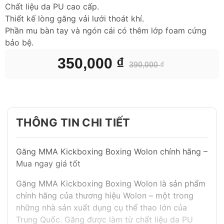
Chất liệu da PU cao cấp.
Thiết kế lòng găng vải lưới thoát khí.
Phần mu bàn tay và ngón cái có thêm lớp foam cứng
bảo bệ.
350,000
₫
390,000
₫
Giá
Giá
gốc
hiện
là:
tại
390,000 ₫.
là:
350,000 ₫.
THÔNG TIN CHI TIẾT
Găng MMA Kickboxing Boxing Wolon chính hãng –
Mua ngay giá tốt
Găng MMA Kickboxing Boxing Wolon là sản phẩm
chính hãng của thương hiệu Wolon – một trong
những nhà sản xuất dụng cụ thể thao lớn của
Trung Quốc. Găng được làm từ chất liệu da PU