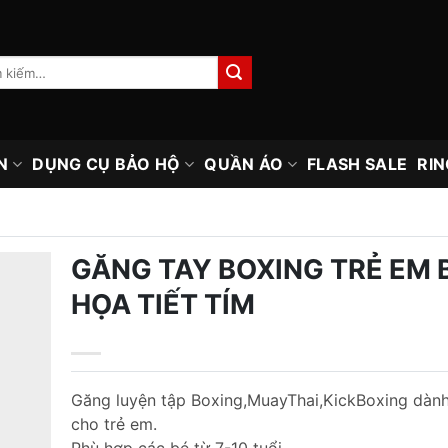
N
DỤNG CỤ BẢO HỘ
QUẦN ÁO
FLASH SALE
RIN
GĂNG TAY BOXING TRẺ EM 
HỌA TIẾT TÍM
Găng luyện tập Boxing,MuayThai,KickBoxing dành
cho trẻ em.
Phù hợp các bé từ 7-10 tuổi.