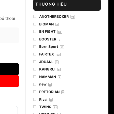
THƯƠNG HIỆU
ANOTHERBOXER
21
bé thoải
BIGMAN
2
BN FIGHT
62
BOOSTER
3
Born Sport
12
FAIRTEX
g
53
JDUANL
3
KANGRUI
6
NAMMAN
3
new
0
PRETORIAN
5
Rival
0
TWINS
91