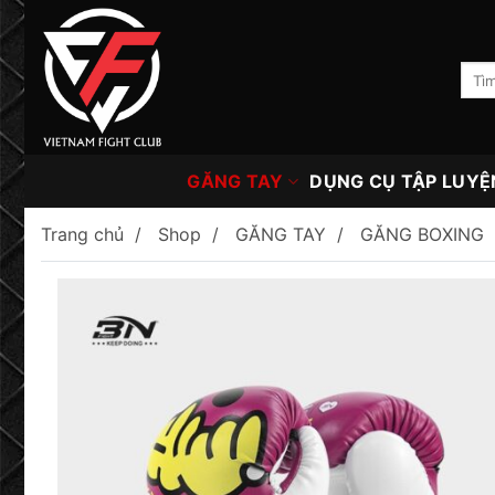
Skip
to
content
Tìm
kiếm:
GĂNG TAY
DỤNG CỤ TẬP LUYỆ
Trang chủ
Shop
GĂNG TAY
GĂNG BOXING