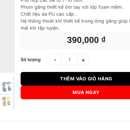
Phom găng thiết kế ôm tay với lớp foam mềm.
Chất liệu da PU cao cấp .
Hệ thống thoát khí thiết kế trong lòng găng giúp 
mái khi tập luyện.
390,000
₫
GĂNG TAY BOXING TRẺ EM BN HỌA TIẾT TÍM số lượn
THÊM VÀO GIỎ HÀNG
MUA NGAY