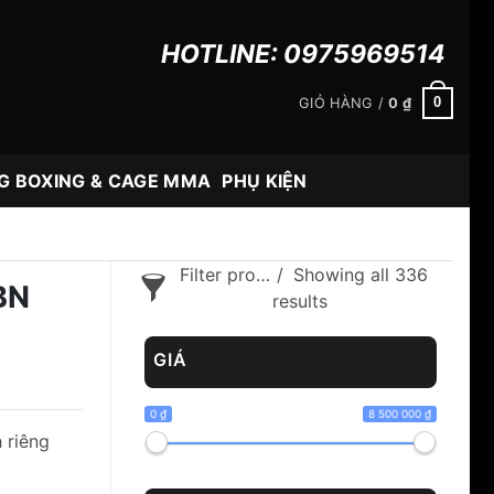
HOTLINE:
0975969514
0
GIỎ HÀNG /
0
₫
G BOXING & CAGE MMA
PHỤ KIỆN
Filter products
Showing all 336
BN
results
GIÁ
0 ₫
8 500 000 ₫
 riêng