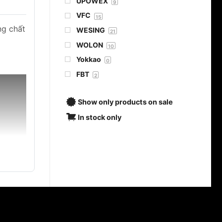
UPOWEX
9
VFC
15
ng chất
WESING
21
WOLON
10
Yokkao
0
FBT
2
Show only products on sale
In stock only