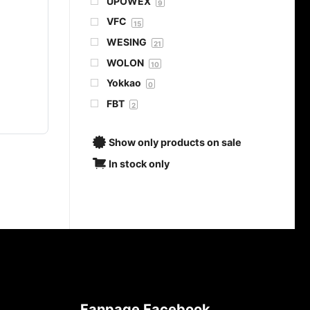
UPOWEX
9
VFC
15
WESING
21
WOLON
10
Yokkao
0
FBT
2
Show only products on sale
In stock only
Fanpage Facebook