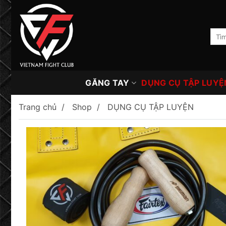
Skip
to
content
Tìm
kiếm:
GĂNG TAY
DỤNG CỤ TẬP LUYỆ
Trang chủ
Shop
DỤNG CỤ TẬP LUYỆN