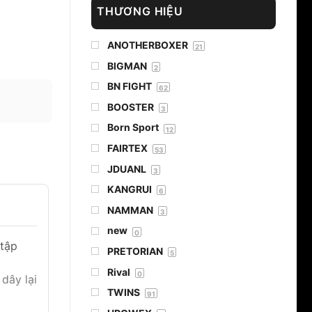
THƯƠNG HIỆU
ANOTHERBOXER
21
BIGMAN
2
BN FIGHT
62
BOOSTER
3
Born Sport
12
FAIRTEX
53
JDUANL
3
KANGRUI
6
NAMMAN
3
new
0
 tập
PRETORIAN
5
Rival
0
dây lại
TWINS
91