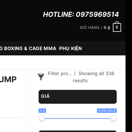
HOTLINE:
0975969514
0
GIỎ HÀNG /
0
₫
G BOXING & CAGE MMA
PHỤ KIỆN
Filter products
Showing all 336
JUMP
results
GIÁ
0 ₫
8 500 000 ₫