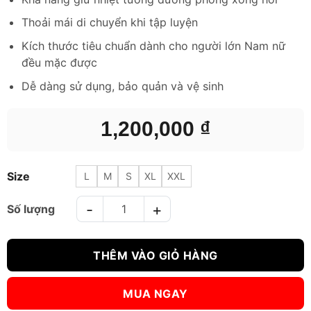
Thoải mái di chuyển khi tập luyện
Kích thước tiêu chuẩn dành cho người lớn Nam nữ
đều mặc được
Dễ dàng sử dụng, bảo quản và vệ sinh
1,200,000
₫
Size
L
M
S
XL
XXL
Bộ Ép Cân FBT Sauna Suits Bạc số lượng
THÊM VÀO GIỎ HÀNG
MUA NGAY