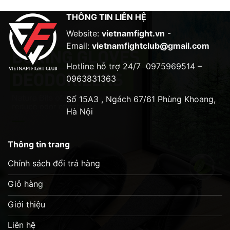
– Khi sử dụng xong giặt tay bằng nước sạch. và
THÔNG TIN LIÊN HỆ
phơi trong bóng râm cho đến khi khô
– Nên bảo quản bằng cách treo trên móc treo.
Website:
vietnamfight.vn
-
Không gấp lại.
Email:
vietnamfightclub@gmail.com
Hotline hỗ trợ 24/7
0975969514 –
0963831363
Số 15A3 , Ngách 67/61 Phùng Khoang,
Hà Nội
Thông tin trang
Chính sách đổi trả hàng
Giỏ hàng
Giới thiệu
Liên hệ