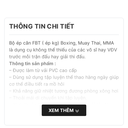
THÔNG TIN CHI TIẾT
Bộ ép cân FBT ( ép kg) Boxing, Muay Thai, MMA
là dụng cụ không thể thiếu của các võ sĩ hay VĐV
trước mỗi trận đấu hay giải thi đấu.
Thông tin sản phẩm :
– Được làm từ vải PVC cao cấp
– Dùng sử dụng tập luyện thể thao hàng ngày giúp
cơ thể điều tiết ra mồ hôi
– Khả năng giữ nhiệt tương đương phòng xông hơi
– Thoải mái di chuyển khi tập luyện.
– Kích thước tiêu chuẩn dành cho người lớn Nam
XEM THÊM
nữ đều mặc được.
– Dễ dàng sử dụng, bảo quản và vệ sinh
Hướng dẫn bảo quản.