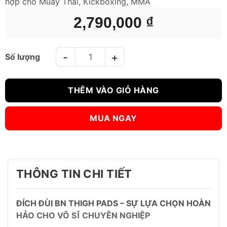
hợp cho Muay Thái, Kickboxing, MMA
2,790,000
₫
Đích Đùi BN Thigh Pads Đen Cam số lượng
THÊM VÀO GIỎ HÀNG
MUA NGAY
THÔNG TIN CHI TIẾT
ĐÍCH ĐÙI BN THIGH PADS – SỰ LỰA CHỌN HOÀN
HẢO CHO VÕ SĨ CHUYÊN NGHIỆP