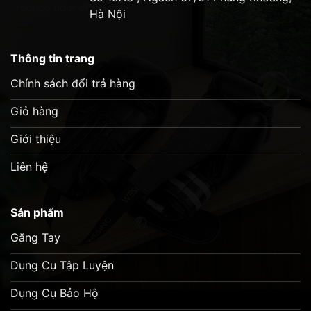
Hà Nội
Thông tin trang
Chính sách đổi trả hàng
2. Đặc điểm nổi bật của Đích đùi BN Thigh
Pads
Giỏ hàng
Chất liệu cao cấp, độ bền vượt trội
Giới thiệu
Sử dụng da Microfiber cao cấp, chống trầy
Liên hệ
xước và bền bỉ theo thời gian.
Lớp đệm dày giúp hấp thụ lực tối đa, giảm
Sản phẩm
thiểu chấn thương cho người sử dụng.
Găng Tay
Thiết kế linh hoạt, dễ dàng sử dụng
Dụng Cụ Tập Luyện
Được thiết kế ôm sát đùi, không gây cản trở khi
di chuyển.
Dụng Cụ Bảo Hộ
Thiết kế đai đeo chắc chắn giúp HLV di chuyển