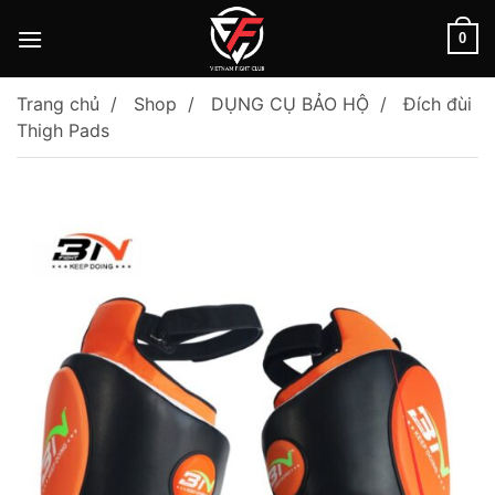
Skip
to
0
content
Trang chủ
Shop
DỤNG CỤ BẢO HỘ
Đích đùi
Thigh Pads