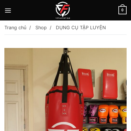
Skip
to
0
content
Trang chủ
Shop
DỤNG CỤ TẬP LUYỆN