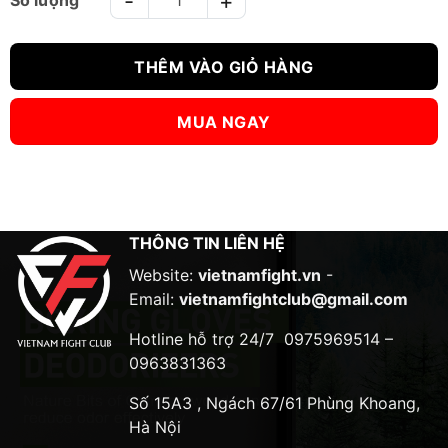
QUẦN MUAY THAI ANOTHERBOXER - MS02 số lượng
THÊM VÀO GIỎ HÀNG
MUA NGAY
THÔNG TIN LIÊN HỆ
Website:
vietnamfight.vn
-
Email:
vietnamfightclub@gmail.com
Hotline hỗ trợ 24/7
0975969514 –
0963831363
Số 15A3 , Ngách 67/61 Phùng Khoang,
Hà Nội