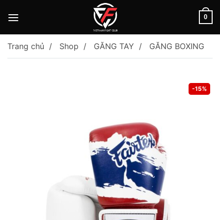
Skip
to
0
content
Trang chủ
Shop
GĂNG TAY
GĂNG BOXING
-15%