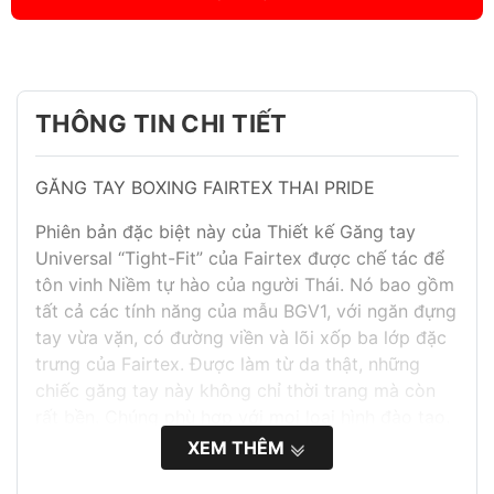
THÔNG TIN CHI TIẾT
GĂNG TAY BOXING FAIRTEX THAI PRIDE
Phiên bản đặc biệt này của Thiết kế Găng tay
Universal “Tight-Fit” của Fairtex được chế tác để
tôn vinh Niềm tự hào của người Thái. Nó bao gồm
tất cả các tính năng của mẫu BGV1, với ngăn đựng
tay vừa vặn, có đường viền và lõi xốp ba lớp đặc
trưng của Fairtex. Được làm từ da thật, những
chiếc găng tay này không chỉ thời trang mà còn
rất bền. Chúng phù hợp với mọi loại hình đào tạo.
XEM THÊM
Da thật