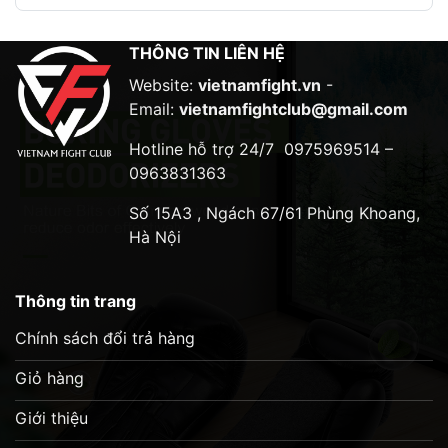
In cờ Thái Lan đặc biệt
Ngăn đựng tay vừa vặn có đường viền
THÔNG TIN LIÊN HỆ
Lõi xốp ba lớp
Website:
vietnamfight.vn
-
Email:
vietnamfightclub@gmail.com
Hotline hỗ trợ 24/7
0975969514 –
0963831363
Số 15A3 , Ngách 67/61 Phùng Khoang,
Hà Nội
Thông tin trang
Chính sách đổi trả hàng
Giỏ hàng
Giới thiệu