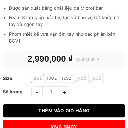
Được sản xuất bằng chất liệu da Microfiber
Foam 3 lớp giúp hấp thụ lực và bảo vệ tốt khớp cổ
tay và ngón tay
Phom thiết kế vừa vặn ôm tay như các phiên bản
BGV1
2,990,000
₫
3,500,000
₫
Size
8OZ
10OZ
12OZ
14OZ
16OZ
GĂNG TAY BOXING FAIRTEX THAI PRIDE số lượng
THÊM VÀO GIỎ HÀNG
MUA NGAY