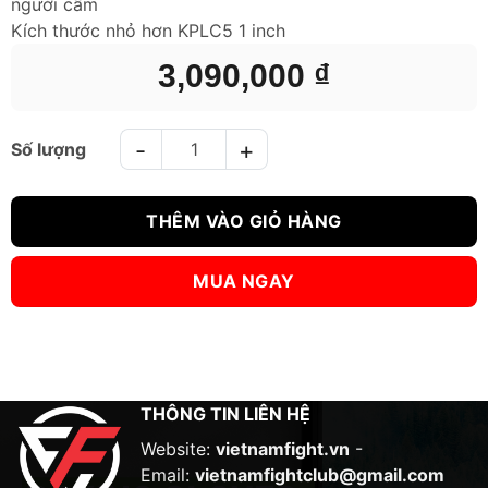
người cầm
Kích thước nhỏ hơn KPLC5 1 inch
3,090,000
₫
ĐÍCH ĐÁ FAIRTEX KICK PADS KPLC6 số lượng
THÊM VÀO GIỎ HÀNG
MUA NGAY
THÔNG TIN LIÊN HỆ
Website:
vietnamfight.vn
-
Email:
vietnamfightclub@gmail.com