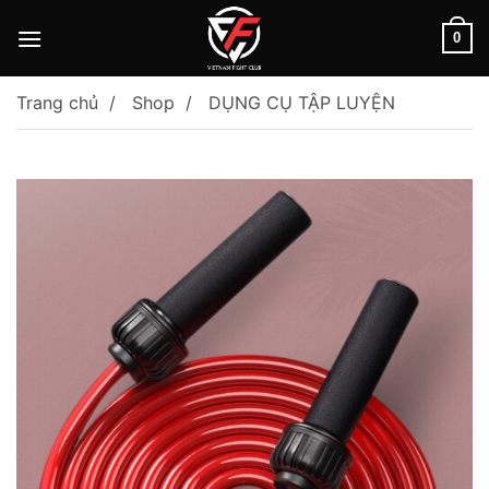
Skip
to
0
content
Trang chủ
Shop
DỤNG CỤ TẬP LUYỆN