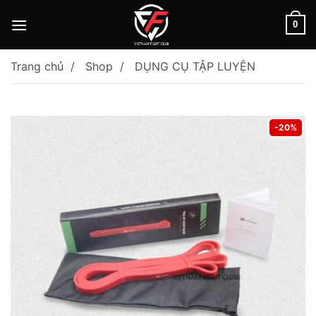
Skip
to
0
content
Trang chủ
Shop
DỤNG CỤ TẬP LUYỆN
-20%