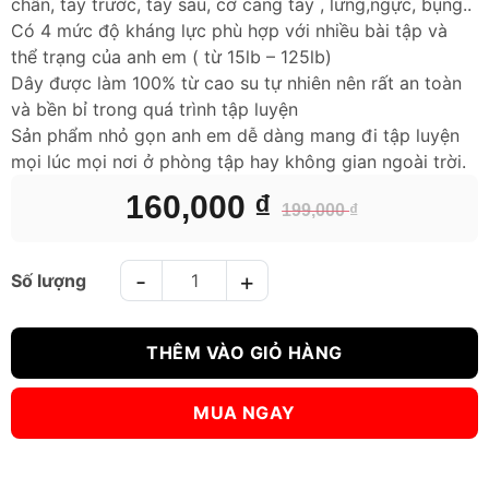
chân, tay trước, tay sau, cơ cẳng tay , lưng,ngực, bụng..
Có 4 mức độ kháng lực phù hợp với nhiều bài tập và
thể trạng của anh em ( từ 15lb – 125lb)
Dây được làm 100% từ cao su tự nhiên nên rất an toàn
và bền bỉ trong quá trình tập luyện
Sản phẩm nhỏ gọn anh em dễ dàng mang đi tập luyện
mọi lúc mọi nơi ở phòng tập hay không gian ngoài trời.
160,000
₫
199,000
₫
Giá
Giá
gốc
hiện
là:
tại
DÂY KHÁNG LỰC UPOWEX 15LB - 35LB số lượng
199,000 ₫.
là:
160,000 ₫.
THÊM VÀO GIỎ HÀNG
MUA NGAY