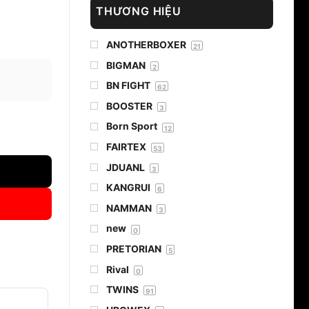
THƯƠNG HIỆU
ANOTHERBOXER
21
BIGMAN
2
BN FIGHT
62
BOOSTER
3
Born Sport
12
MMER số lượng
FAIRTEX
53
JDUANL
3
KANGRUI
6
NAMMAN
3
new
0
PRETORIAN
5
Rival
0
TWINS
91