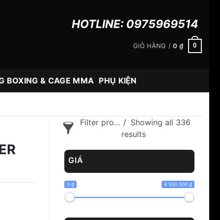
HOTLINE:
0975969514
0
GIỎ HÀNG /
0
₫
G BOXING & CAGE MMA
PHỤ KIỆN
Filter products
Showing all 336
results
ER
GIÁ
0 ₫
8 500 000 ₫