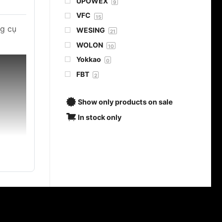
UPOWEX
9
VFC
15
ng cụ
WESING
21
WOLON
10
Yokkao
0
FBT
2
Show only products on sale
In stock only