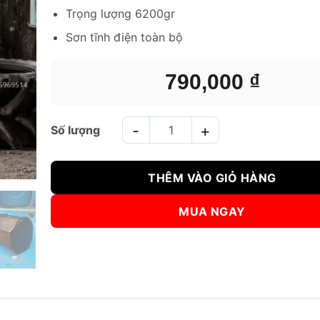
Trọng lượng 6200gr
Sơn tĩnh điện toàn bộ
790,000
₫
BÚA TẠ TẬP THỂ LỰC GYM - KICKFIT VFC SLEDGEHA
THÊM VÀO GIỎ HÀNG
MUA NGAY