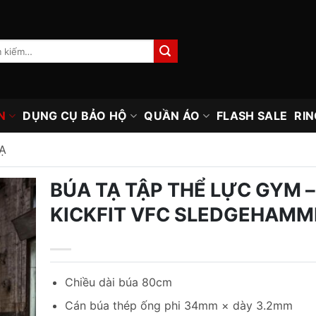
N
DỤNG CỤ BẢO HỘ
QUẦN ÁO
FLASH SALE
RIN
Ạ
BÚA TẠ TẬP THỂ LỰC GYM –
KICKFIT VFC SLEDGEHAMM
Chiều dài búa 80cm
Cán búa thép ống phi 34mm × dày 3.2mm