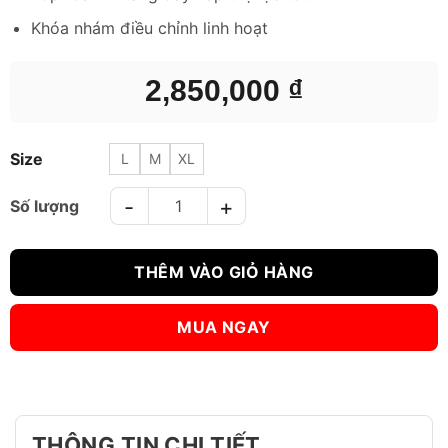
Khóa nhám điều chỉnh linh hoạt
2,850,000
₫
Size
L
M
XL
BẢO HỘ CHÂN TWINS SGL10 SHINGUARD số lượng
THÊM VÀO GIỎ HÀNG
MUA NGAY
THÔNG TIN CHI TIẾT