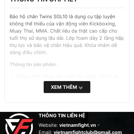
Bảo hộ chân Twins SGL10 là dụng cụ tập luyện
không thể thiếu của vận động viên Kickboxing,
Muay Thai, MMA. Chất liệu da thật cao cấp cho
tuổi thọ sử dụng lâu dài. Lớp foam dày 2 tầng hấp
thụ lực và bảo vệ chân hiệu quả. Khóa nhám dễ
dàng điều chỉnh.
Thông tin sản phẩm :
Hàng chính hãng sản xuất thủ công Thái Lan
Chất liệu da thật cho tuổi thọ sử dụng lâu dài
XEM THÊM
Lớp foam 2 tầng dày hấp thụ lực tốt
Khóa nhám điều chỉnh linh hoạt
THÔNG TIN LIÊN HỆ
Website:
vietnamfight.vn
-
Email:
vietnamfightclub@gmail.com