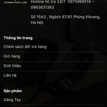
Hotline hỗ trợ 24/7
0975969514 –
kích cỡ tay
0963831363
Hình ảnh sản phẩm :
Số 15A3 , Ngách 67/61 Phùng Khoang,
Hà Nội
Thông tin trang
Chính sách đổi trả hàng
Giỏ hàng
Giới thiệu
Liên hệ
Sản phẩm
Găng Tay