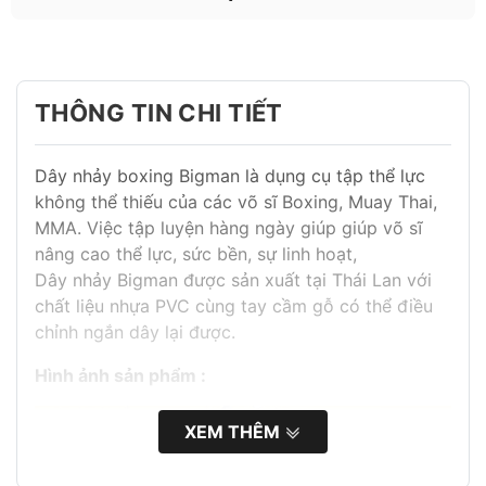
THÔNG TIN CHI TIẾT
Dây nhảy boxing Bigman là dụng cụ tập thể lực
không thể thiếu của các võ sĩ Boxing, Muay Thai,
MMA. Việc tập luyện hàng ngày giúp giúp võ sĩ
nâng cao thể lực, sức bền, sự linh hoạt,
Dây nhảy Bigman được sản xuất tại Thái Lan với
chất liệu nhựa PVC cùng tay cầm gỗ có thể điều
chỉnh ngắn dây lại được.
Hình ảnh sản phẩm :
XEM THÊM